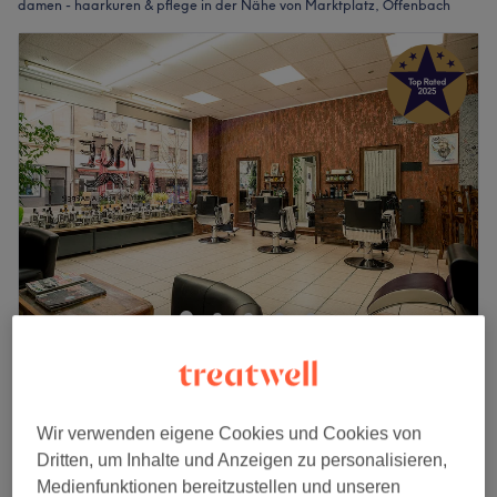
damen - haarkuren & pflege in der Nähe von Marktplatz, Offenbach
Monsieur Moe
5,0
1726 Bewertungen
Offenbach
Auf Karte anzeigen
Damen - Haarkur
Wir verwenden eigene Cookies und Cookies von
15 €
15 Min.
Dritten, um Inhalte und Anzeigen zu personalisieren,
Medienfunktionen bereitzustellen und unseren