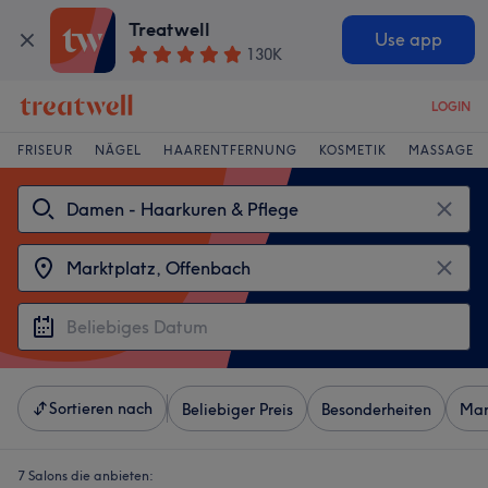
Treatwell
Use app
130K
LOGIN
FRISEUR
NÄGEL
HAARENTFERNUNG
KOSMETIK
MASSAGE
Sortieren nach
Beliebiger Preis
Besonderheiten
Mar
7 Salons die anbieten: