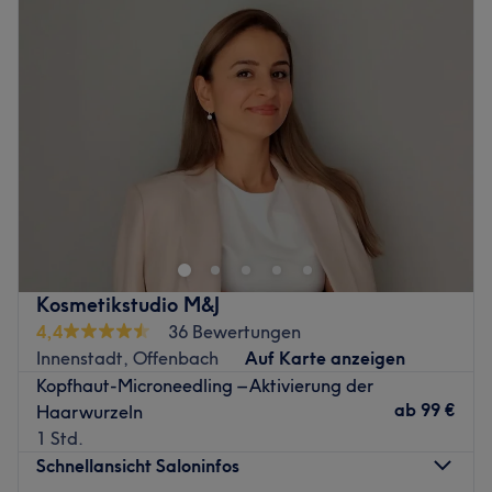
Mittwoch
09:00
–
18:00
Donnerstag
09:00
–
18:00
Freitag
09:00
–
18:00
Samstag
08:30
–
15:00
Sonntag
Geschlossen
Seit 2011 bietet Natalia in ihrem Salon ein umfassendes
Programm an, um deine Haare zu pflegen, zu stylen und
zu färben. Schau vorbei und überzeuge dich selbst von
ihrer Expertise. Hierfür buchst du dir deinen
Wunschtermin ganz einfach und super fix online oder per
Kosmetikstudio M&J
App mit Treatwell!
4,4
36 Bewertungen
Innenstadt, Offenbach
Auf Karte anzeigen
Deinen Haaren fehlt der Schwung? Du wünschst dir mehr
Kopfhaut-Microneedling – Aktivierung der
Glanz für deine Haarpracht? Oder du möchtest eine
ab
99 €
Haarwurzeln
komplette Typveränderung? Egal was es ist, egal ob du
1 Std.
genaue Vorstellungen hast oder eine individuelle,
Schnellansicht Saloninfos
typgerechte Beratung brauchst – Natalia gibt alles, um