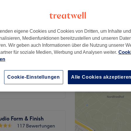
hstadt, Düsseldorf
enden eigene Cookies und Cookies von Dritten, um Inhalte un
nalisieren, Medienfunktionen bereitzustellen und unseren Date
15 €
ren. Wir geben auch Informationen über die Nutzung unserer W
artner für soziale Medien, Werbung und Analysen weiter.
Cooki
ien
10 €
Cookie-Einstellungen
Alle Cookies akzeptiere
12 €
dio Form & Finish
117 Bewertungen