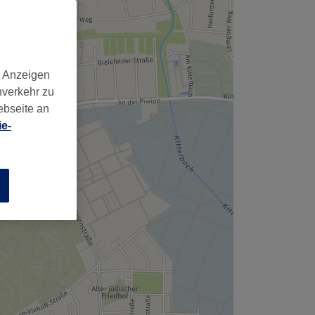
,
d Anzeigen
nverkehr zu
ebseite an
e-
n