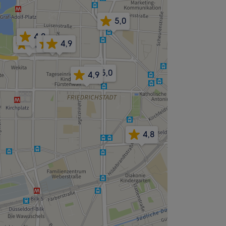
5,0
4,8
4,9
4,9
4,7
5,0
4,9
4,8