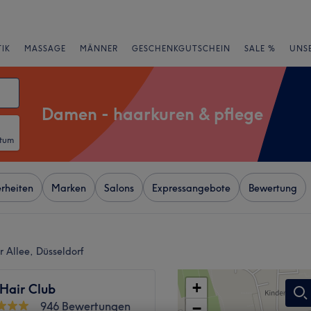
IK
MASSAGE
MÄNNER
GESCHENKGUTSCHEIN
SALE %
UNS
Damen - haarkuren & pflege
atum
rheiten
Marken
Salons
Expressangebote
Bewertung
 Allee, Düsseldorf
+
 Hair Club
946 Bewertungen
−