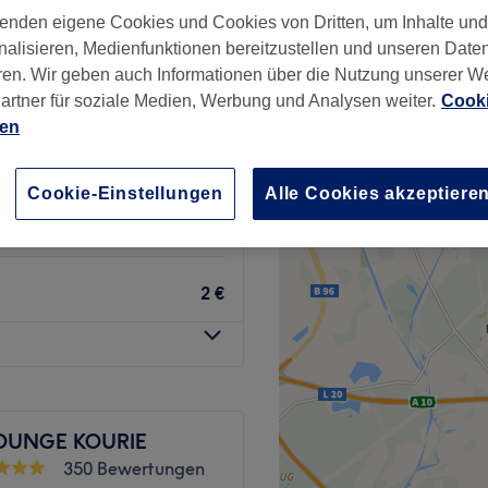
wertungen
enden eigene Cookies und Cookies von Dritten, um Inhalte un
rf, Berlin
nalisieren, Medienfunktionen bereitzustellen und unseren Date
ren. Wir geben auch Informationen über die Nutzung unserer W
artner für soziale Medien, Werbung und Analysen weiter.
Cooki
ien
7 €
Cookie-Einstellungen
Alle Cookies akzeptiere
3 €
2 €
OUNGE KOURIE
350 Bewertungen