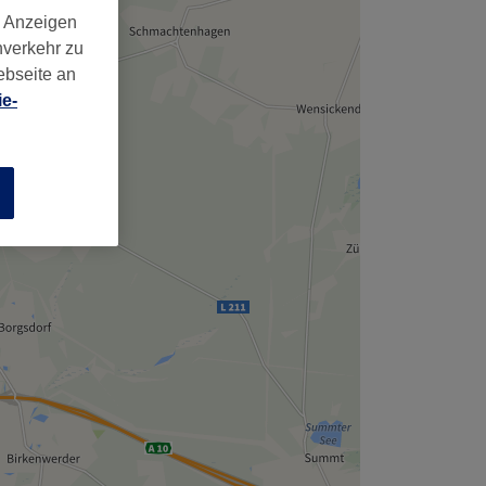
,
d Anzeigen
nverkehr zu
ebseite an
e-
n