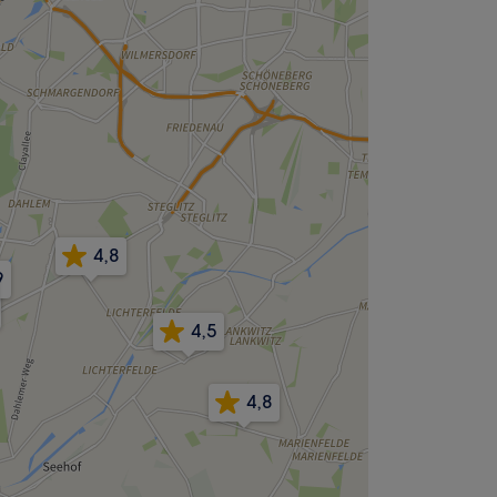
4,8
9
4,5
4,8