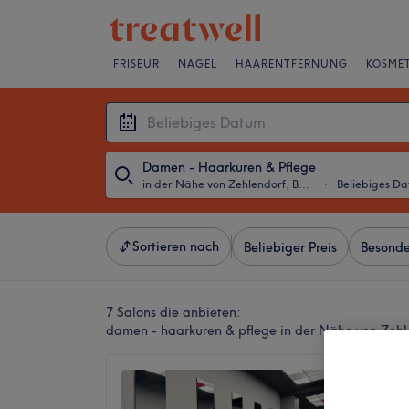
FRISEUR
NÄGEL
HAARENTFERNUNG
KOSMET
Damen - Haarkuren & Pflege
in der Nähe von Zehlendorf, Berlin
・
Beliebiges D
Sortieren nach
Beliebiger Preis
Besonde
7 Salons die anbieten:
damen - haarkuren & pflege in der Nähe von Zehle
Unicut
4,6