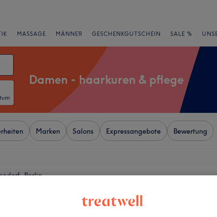
IK
MASSAGE
MÄNNER
GESCHENKGUTSCHEIN
SALE %
UNS
Damen - haarkuren & pflege
atum
rheiten
Marken
Salons
Expressangebote
Bewertung
ndorf, Berlin
+
 - Teltower Damm
−