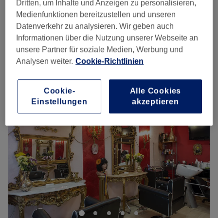
Damen - Milkshake / Glossing
Dritten, um Inhalte und Anzeigen zu personalisieren,
35 €
20 Min.
Medienfunktionen bereitzustellen und unseren
Datenverkehr zu analysieren. Wir geben auch
Olaplex - Rebuild Treatment
ab
40 €
Informationen über die Nutzung unserer Webseite an
1 Std.
unsere Partner für soziale Medien, Werbung und
Schnellansicht Saloninfos
Analysen weiter.
Cookie-Richtlinien
Montag
Geschlossen
Cookie-
Alle Cookies
Dienstag
10:00
–
19:00
Einstellungen
akzeptieren
Mittwoch
10:00
–
19:00
Donnerstag
10:00
–
19:00
Freitag
10:00
–
19:00
Samstag
10:00
–
18:00
Sonntag
Geschlossen
Hier kommt das neue Zuhause für die Haare, doch nicht
nur die fühlen sich geborgen im Friseurstudio Home For
Hair im schönen Berlin Kreuzberg, in der Flottwellstraße
22.