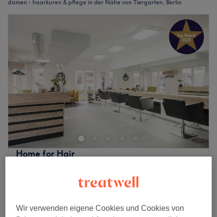
damen - haarkuren & pflege in der Nähe von Tiergarten, Berlin
Home for Hair
4,8
3590 Bewertungen
Kreuzberg, Berlin
Auf Karte anzeigen
Intensivkur
10 €
10 Min.
Wir verwenden eigene Cookies und Cookies von