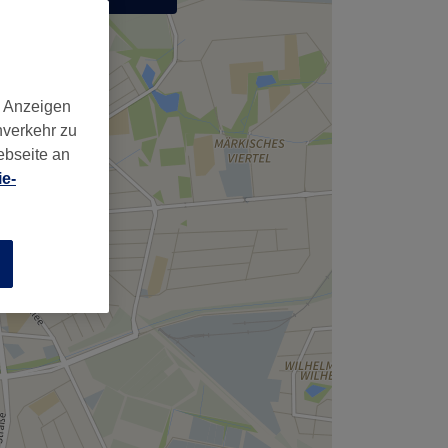
,
d Anzeigen
nverkehr zu
ebseite an
e-
n