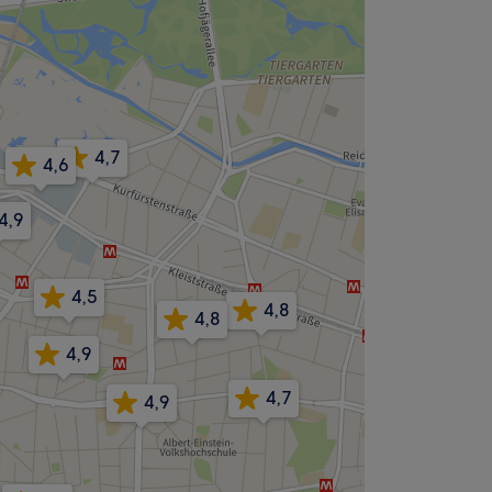
4,7
4,6
4,9
4,5
4,8
4,8
4,9
4,7
4,9