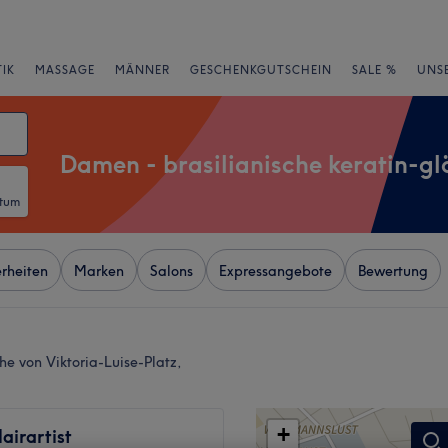
IK
MASSAGE
MÄNNER
GESCHENKGUTSCHEIN
SALE %
UNS
Damen - brasilianische keratin-gl
atum
rheiten
Marken
Salons
Expressangebote
Bewertung
he von Viktoria-Luise-Platz,
+
Hairartist