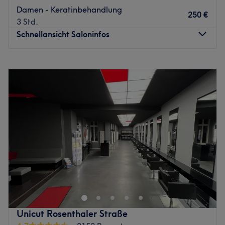
Damen - Keratinbehandlung
250 €
3 Std.
Schnellansicht Saloninfos
Montag
11:00
–
18:00
Dienstag
11:00
–
18:00
Mittwoch
11:00
–
18:00
Donnerstag
11:00
–
18:00
Freitag
11:00
–
18:00
Samstag
11:00
–
18:00
Sonntag
Geschlossen
Almaha Beauty Saloon in Berlin, Grunewald ist ein Ort,
an dem jedes Detail zählt. Hier werden Looks kreiert, die
die natürliche Schönheit und Individualität der
Kund:innen unterstreichen. Gearbeitet wird ausschließlich
mit professioneller Haarpflege, die individuell auf dein
Unicut Rosenthaler Straße
Haar abgestimmt wird - damit es gesund, glänzend und