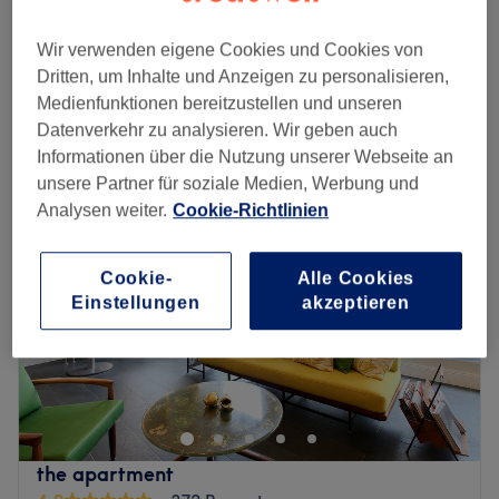
Damen - Keratinbehandlung
300 €
2 Std.
Wir verwenden eigene Cookies und Cookies von
Schnellansicht Saloninfos
Dritten, um Inhalte und Anzeigen zu personalisieren,
Medienfunktionen bereitzustellen und unseren
Datenverkehr zu analysieren. Wir geben auch
Montag
10:00
–
19:00
Informationen über die Nutzung unserer Webseite an
Dienstag
10:00
–
19:00
unsere Partner für soziale Medien, Werbung und
Mittwoch
10:00
–
19:00
Analysen weiter.
Cookie-Richtlinien
Donnerstag
10:00
–
19:00
Freitag
10:00
–
19:00
Samstag
10:00
–
19:00
Cookie-
Alle Cookies
Sonntag
Geschlossen
Einstellungen
akzeptieren
Lust auf einen erstklassigen Haarschnitt oder einen
anspruchsvollen Balayage-Look, der deine natürliche
Schönheit unterstreicht? Dann komm im Bacstagestudio in
Hamburg vorbei und lass dich von dem zauberhaften und
breitgefächerten Angebot rund um das Thema Schnitte,
the apartment
Colorationen und Haarpflege überzeugen.