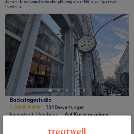
damen - brasilianische keratin-glättung in der Nähe von Speersort,
Hamburg
Backstagestudio
4,8
184 Bewertungen
Innenstadt, Hamburg
Auf Karte anzeigen
Damen - Chemische Glättung
300 €
2 Std.