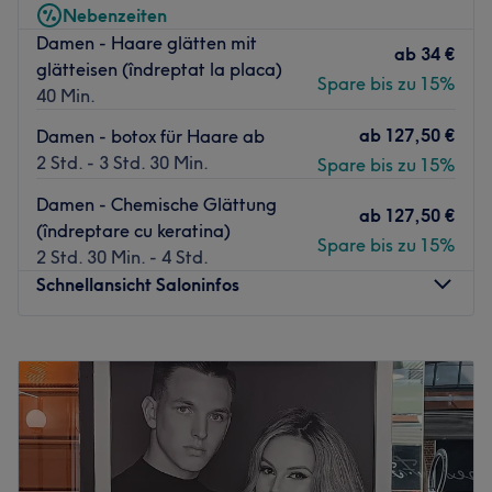
Nebenzeiten
Das Team:
Damen - Haare glätten mit
ab
34 €
Die Spezialisten haben durch langjährige Erfahrung und
glätteisen (îndreptat la placa)
Spare bis zu 15%
durch die Nutzung neuester Methoden ein Auge für den
40 Min.
richtigen Style, der genau zu dir passt. Hier wird Deutsch,
ab
127,50 €
Damen - botox für Haare ab
Englisch und Türkisch gesprochen.
2 Std. - 3 Std. 30 Min.
Spare bis zu 15%
Was uns an dem Salon gefällt:
Damen - Chemische Glättung
Atmosphäre: Edel, stilvoll, professionell.
ab
127,50 €
(îndreptare cu keratina)
Expertise: Haarschnitte und Colorationen.
Spare bis zu 15%
2 Std. 30 Min. - 4 Std.
Produkte und Produktmarken: Olaplex.
Schnellansicht Saloninfos
Extras: Kostenlose Getränke, kostenloses W-LAN,
Haustiere erlaubt, nur Erwachsene.
Montag
Geschlossen
Zurück zur Salonansicht
Dienstag
10:00
–
17:00
Mittwoch
10:00
–
16:00
Donnerstag
10:00
–
17:00
Freitag
10:00
–
16:00
Samstag
10:00
–
14:00