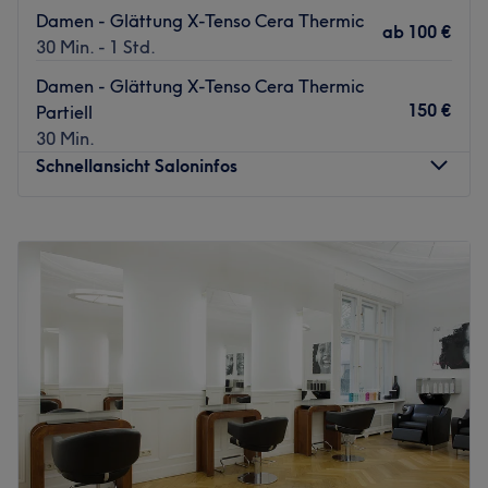
Damen - Glättung X-Tenso Cera Thermic
ab
100 €
30 Min. - 1 Std.
Damen - Glättung X-Tenso Cera Thermic
150 €
Partiell
30 Min.
Schnellansicht Saloninfos
Montag
Geschlossen
Dienstag
10:00
–
19:00
Mittwoch
10:00
–
19:00
Donnerstag
10:00
–
19:00
Freitag
10:00
–
19:00
Samstag
09:00
–
18:00
Sonntag
Geschlossen
Haare wie vom Profi – die gibt es nicht nur im Traum,
sondern am besten gleich im Friseursalon SEBILE by Udo
Walz an der Knesebeckstraße 68 in Berlin Charlottenburg.