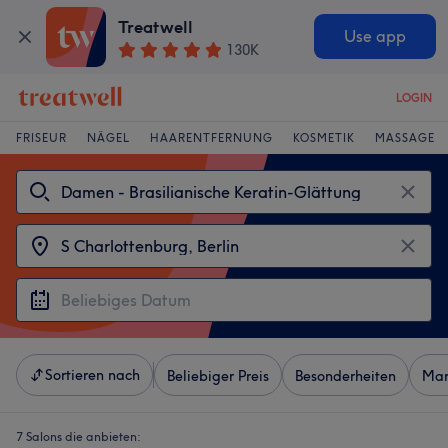
Treatwell
Use app
130K
LOGIN
FRISEUR
NÄGEL
HAARENTFERNUNG
KOSMETIK
MASSAGE
Sortieren nach
Beliebiger Preis
Besonderheiten
Mar
7 Salons die anbieten: