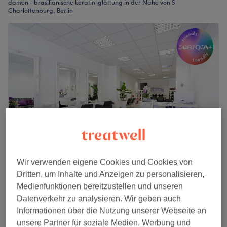
damen - brasilianische keratin-glättung in der Nähe von S
Charlottenburg, Berlin
Wir verwenden eigene Cookies und Cookies von
The Cut - Berlin
Dritten, um Inhalte und Anzeigen zu personalisieren,
4,6
2016 Bewertungen
Medienfunktionen bereitzustellen und unseren
Charlottenburg, Berlin
Auf Karte anzeigen
Datenverkehr zu analysieren. Wir geben auch
Damen - Keratinbehandlung
Informationen über die Nutzung unserer Webseite an
ab
140 €
3 Std. 15 Min. - 3 Std. 40 Min.
unsere Partner für soziale Medien, Werbung und