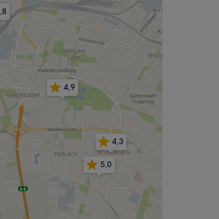
,8
4,9
4,3
5,0