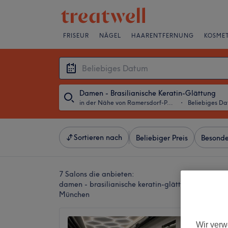
FRISEUR
NÄGEL
HAARENTFERNUNG
KOSMET
Damen - Brasilianische Keratin-Glättung
in der Nähe von Ramersdorf-Perlach, München
・
Beliebiges D
Sortieren nach
Beliebiger Preis
Besonde
7 Salons die anbieten:
damen - brasilianische keratin-glättung in der N
München
Golden
Wir verw