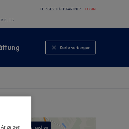
FÜR GESCHÄFTSPARTNER
LOGIN
ER BLOG
ättung
Karte verbergen
Karte anzeigen
d Anzeigen
In diesem Gebiet suchen