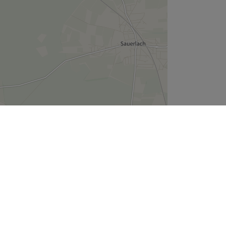
Leaflet
| ©
OpenStreetMap
contributors