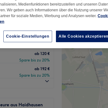
usen
−
nalisieren, Medienfunktionen bereitzustellen und unseren Date
331 Bewertungen
ren. Wir geben auch Informationen über die Nutzung unserer W
hof, München
artner für soziale Medien, Werbung und Analysen weiter.
Cooki
nzeiten
ien
Cookie-Einstellungen
Alle Cookies akzeptiere
ab
60 €
Spare bis zu 20%
ab
120 €
Spare bis zu 20%
ab
192 €
Spare bis zu 20%
seure aus Haidhausen