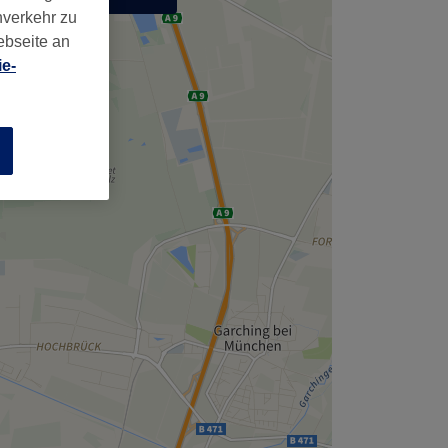
nverkehr zu
,
ebseite an
e-
n