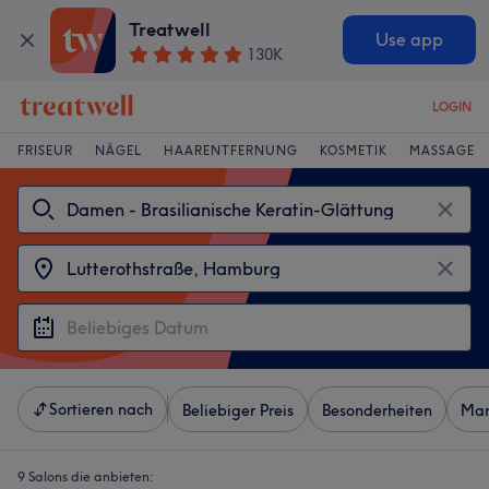
Treatwell
Use app
130K
LOGIN
FRISEUR
NÄGEL
HAARENTFERNUNG
KOSMETIK
MASSAGE
Sortieren nach
Beliebiger Preis
Besonderheiten
Mar
9 Salons die anbieten: