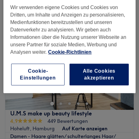
Schnellansicht Saloninfos
Wir verwenden eigene Cookies und Cookies von
Dritten, um Inhalte und Anzeigen zu personalisieren,
Montag
08:00
–
20:00
Medienfunktionen bereitzustellen und unseren
Dienstag
08:00
–
20:00
Datenverkehr zu analysieren. Wir geben auch
Mittwoch
08:00
–
20:00
Informationen über die Nutzung unserer Webseite an
Donnerstag
08:00
–
20:00
unsere Partner für soziale Medien, Werbung und
Freitag
08:00
–
20:00
Analysen weiter.
Cookie-Richtlinien
Samstag
08:00
–
20:00
Sonntag
Geschlossen
Cookie-
Alle Cookies
Einstellungen
akzeptieren
Lust auf einen erstklassigen Haarschnitt oder einen
anspruchsvollen Balayage-Look, der deine natürliche
Schönheit unterstreicht? Dann komm bei LOOK & SHINE
in Hamburg vorbei und lass dich von dem zauberhaften
und breitgefächerten Angebot rund um das Thema
U.M.S make up beauty lifestyle
Schnitte, Colorationen und Haarpflege überzeugen.
4,9
449 Bewertungen
Nächste öffentliche Verkehrsmittel:
Hoheluft, Hamburg
Auf Karte anzeigen
Die Station Gärtnerstraße ist nur drei Gehminuten vom
Damen - Haare glätten/ schulterlanges Haar/