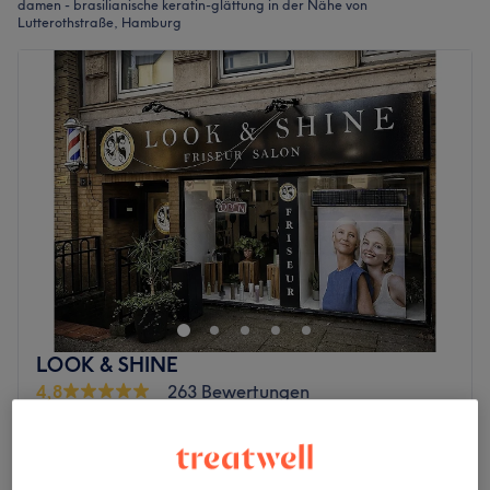
damen - brasilianische keratin-glättung in der Nähe von
Lutterothstraße, Hamburg
LOOK & SHINE
4,8
263 Bewertungen
Hoheluft, Hamburg
Auf Karte anzeigen
Damen - Haare glätten
30 €
1 Std.