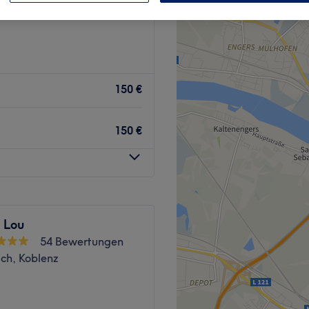
150 €
150 €
 Lou
54 Bewertungen
ch, Koblenz