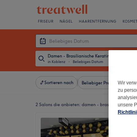
FRISEUR
NÄGEL
HAARENTFERNUNG
KOSMET
Damen - Brasilianische Keratin-Glättung
in Koblenz
・
Beliebiges Datum
Sortieren nach
Wir verw
Beliebiger Preis
Besonde
zu perso
analysie
2 Salons die anbieten:
damen - brasilianische ker
unsere P
Richtlin
Rosé H
4,8
Altstadt