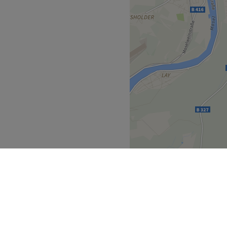
des Salons bringt deine
Zurück zur Salonansicht
länzen und zaubert dir ein
l.
 Produkte.
oses WLAN.
Zurück zur Salonansicht