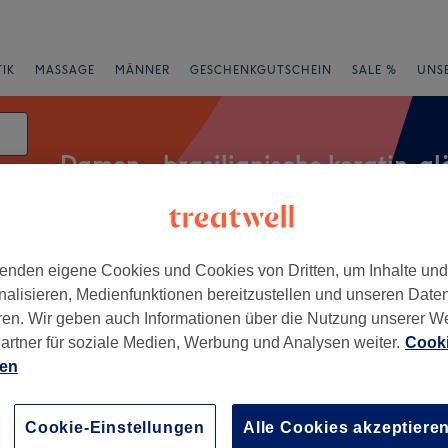
IK
MASSAGE
MÄNNER
GESCHENKGUTSCHEIN
SALE %
UNS
Damen - brasilianische keratin-gl
enden eigene Cookies und Cookies von Dritten, um Inhalte un
rheiten
Salons
Expressangebote
Bewertung
nalisieren, Medienfunktionen bereitzustellen und unseren Date
ren. Wir geben auch Informationen über die Nutzung unserer W
atin-glättung in Koblenz
artner für soziale Medien, Werbung und Analysen weiter.
Cooki
ien
+
airdesign
16 Bewertungen
−
Cookie-Einstellungen
Alle Cookies akzeptiere
, Koblenz