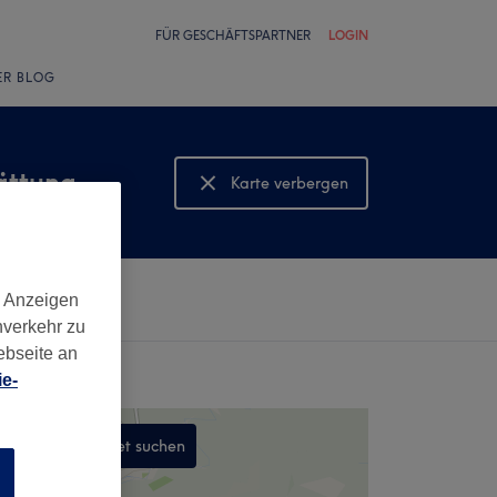
FÜR GESCHÄFTSPARTNER
LOGIN
ER BLOG
ättung
Karte verbergen
Karte anzeigen
d Anzeigen
nverkehr zu
ebseite an
e-
In diesem Gebiet suchen
n
,