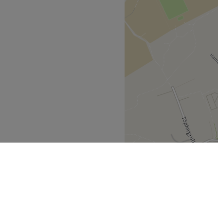
laubt, kinderfreundlich,
 Getränke, barrierefrei.
Zurück zur Salonansicht