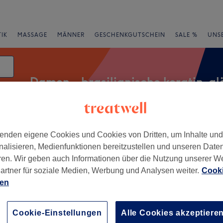
IK
MASSAGE
MÄNNER
GESCHENKGUTSCHEIN
SALE %
UNS
Damen - brasilianische keratin-gl
enden eigene Cookies und Cookies von Dritten, um Inhalte un
rheiten
Salons
Expressangebote
Bewertung
nalisieren, Medienfunktionen bereitzustellen und unseren Date
ren. Wir geben auch Informationen über die Nutzung unserer W
atin-glättung in Kiel
artner für soziale Medien, Werbung und Analysen weiter.
Cooki
ien
+
y - Kiel
172 Bewertungen
−
Cookie-Einstellungen
Alle Cookies akzeptiere