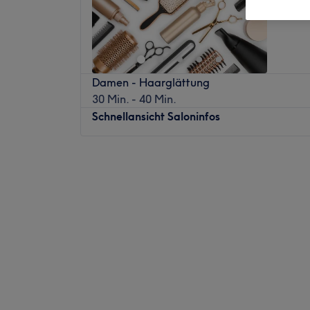
Damen - Haarglättung
30 Min. - 40 Min.
Schnellansicht Saloninfos
Montag
09:00
–
19:00
Dienstag
09:00
–
19:00
Mittwoch
09:00
–
19:00
Donnerstag
09:00
–
19:00
Freitag
09:00
–
19:00
Samstag
08:00
–
14:00
Sonntag
Geschlossen
Ein Schnitt, der sitzt – ein Look, der wirkt.
Kiel steht deine Persönlichkeit im Mittelp