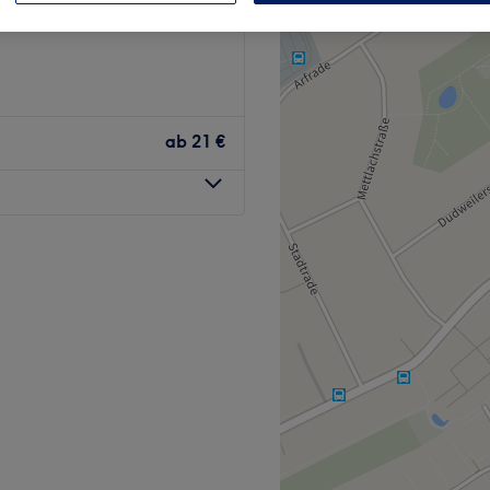
ab
21 €
 Im Friseursalon Hair Day in
unkt. In modernem Ambiente