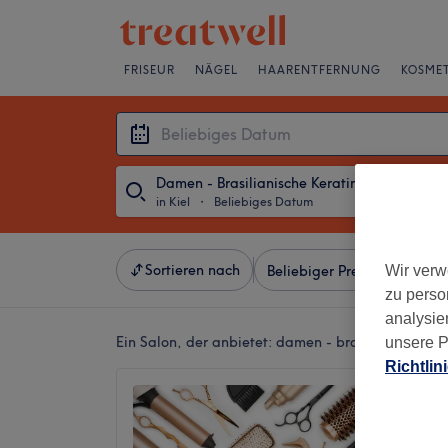
FRISEUR
NÄGEL
HAARENTFERNUNG
KOSMET
Damen - Brasilianische Keratin-Glättung
in Kiel
・
Beliebiges Datum
Sortieren nach
Wir verw
Beliebiger Preis
Besonde
zu perso
analysie
Ein Salon, der anbietet:
damen - brasilianische ker
unsere P
Richtlin
Hair Da
4,9
Kiel