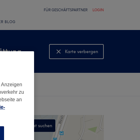
FÜR GESCHÄFTSPARTNER
LOGIN
ER BLOG
ättung
Karte verbergen
Karte anzeigen
d Anzeigen
nverkehr zu
ebseite an
e-
In diesem Gebiet suchen
n
,