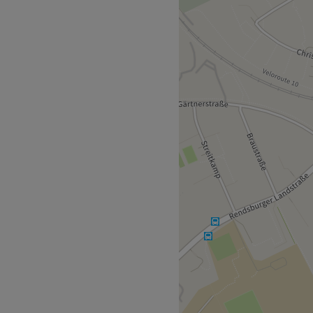
eratung und ein feines
 Haare schneiden zum
hlende Colorationen,
echtes Styling – im Salon
r braucht, um gesund,
rei Minuten erreichbar.
enschaft für schönes Haar.
elle Beratung und setzt
 um. Hier wird Deutsch,
.
schnitte, Colorationen,