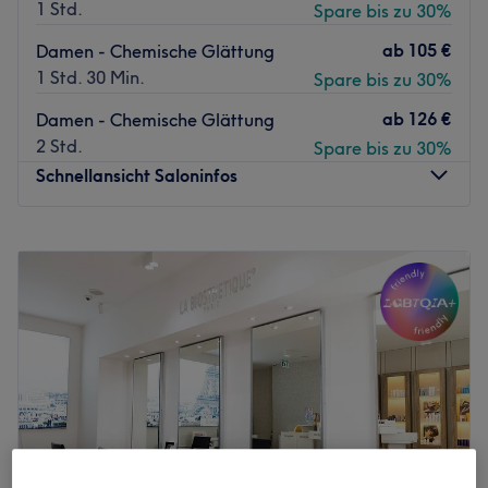
1 Std.
Spare bis zu 30%
ab
105 €
Damen - Chemische Glättung
1 Std. 30 Min.
Spare bis zu 30%
ab
126 €
Damen - Chemische Glättung
2 Std.
Spare bis zu 30%
Schnellansicht Saloninfos
Montag
09:00
–
19:00
Dienstag
09:00
–
19:00
Mittwoch
09:00
–
19:00
Donnerstag
09:00
–
19:00
Freitag
09:00
–
19:00
Samstag
09:00
–
18:00
Sonntag
Geschlossen
Wer die SY Beauty Galerie am Münchner Hauptbahnhof
im Herzen von München besucht, darf sich auf ein