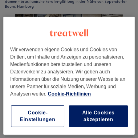
damen - brasilianische keratin-glättung in der Nähe von Eppendorfer
Baum, Hamburg
Wir verwenden eigene Cookies und Cookies von
Dritten, um Inhalte und Anzeigen zu personalisieren,
Medienfunktionen bereitzustellen und unseren
Datenverkehr zu analysieren. Wir geben auch
Informationen über die Nutzung unserer Webseite an
unsere Partner für soziale Medien, Werbung und
Analysen weiter.
Cookie-Richtlinien
LOOK & SHINE
4,8
263 Bewertungen
Cookie-
Alle Cookies
Hoheluft, Hamburg
Auf Karte anzeigen
Einstellungen
akzeptieren
Damen - Haare glätten
30 €
1 Std.