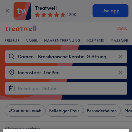
Treatwell
Use app
130K
LOGIN
FRISEUR
NÄGEL
HAARENTFERNUNG
KOSMETIK
MASSAGE
Sortieren nach
Beliebiger Preis
Besonderheiten
Mar
4 Salons die anbieten: