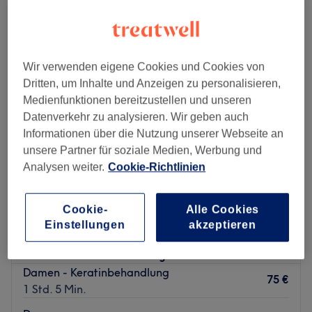
damen - brasilianische keratin-glättung in Innenstadt, Gießen
Wir verwenden eigene Cookies und Cookies von
Dritten, um Inhalte und Anzeigen zu personalisieren,
Medienfunktionen bereitzustellen und unseren
Datenverkehr zu analysieren. Wir geben auch
Informationen über die Nutzung unserer Webseite an
unsere Partner für soziale Medien, Werbung und
Analysen weiter.
Cookie-Richtlinien
Cookie-
Alle Cookies
Haarschön & Bildhübsch-Gießen
Einstellungen
akzeptieren
4,9
292 Bewertungen
Gießen
Auf Karte anzeigen
Damen - Keratinbehandlung
75 €
1 Std. 5 Min.