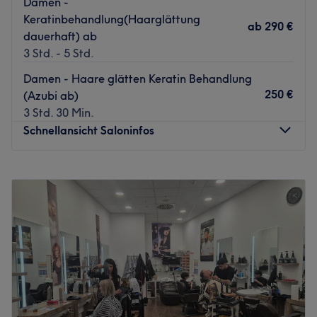
Damen -
Keratinbehandlung(Haarglättung
ab
290 €
dauerhaft) ab
3 Std. - 5 Std.
Damen - Haare glätten Keratin Behandlung
250 €
(Azubi ab)
3 Std. 30 Min.
Schnellansicht Saloninfos
Montag
Geschlossen
Dienstag
09:00
–
18:00
Mittwoch
09:00
–
18:00
Donnerstag
09:00
–
18:00
Freitag
09:00
–
18:00
Samstag
09:00
–
18:00
Sonntag
Geschlossen
Haarschön & Bildhübsch-Gießen – in diesem Salon ist der