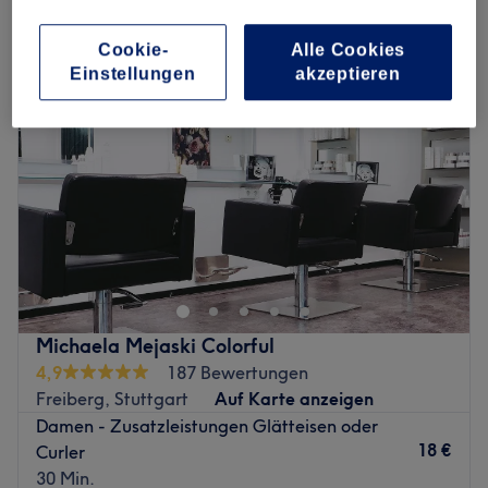
damen - brasilianische keratin-glättung in Freiberg, Stuttgart
Cookie-
Alle Cookies
Einstellungen
akzeptieren
Michaela Mejaski Colorful
4,9
187 Bewertungen
Freiberg, Stuttgart
Auf Karte anzeigen
Damen - Zusatzleistungen Glätteisen oder
18 €
Curler
30 Min.