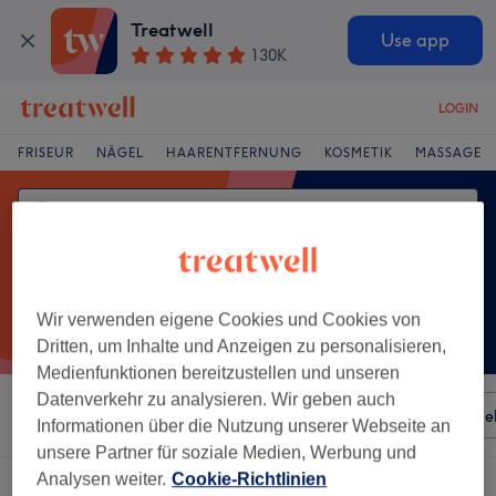
Treatwell
Use app
130K
LOGIN
FRISEUR
NÄGEL
HAARENTFERNUNG
KOSMETIK
MASSAGE
Wir verwenden eigene Cookies und Cookies von
Dritten, um Inhalte und Anzeigen zu personalisieren,
Medienfunktionen bereitzustellen und unseren
Datenverkehr zu analysieren. Wir geben auch
Sortieren nach
Besonderheiten
Salons
Expressange
Informationen über die Nutzung unserer Webseite an
unsere Partner für soziale Medien, Werbung und
Analysen weiter.
Cookie-Richtlinien
Ein Salon, der anbietet: