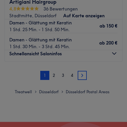
Artigiani Hairgroup
4,8
36 Bewertungen
Stadtmitte, Düsseldorf
Auf Karte anzeigen
Damen - Glättung mit Keratin
ab
150 €
1 Std. 25 Min. - 1 Std. 50 Min.
Damen - Glättung mit Keratin
ab
200 €
1 Std. 30 Min. - 3 Std. 45 Min.
Schnellansicht Saloninfos
Montag
Geschlossen
1
2
3
4
Dienstag
09:00
–
19:00
2
Mittwoch
09:00
–
19:00
Donnerstag
10:00
–
19:00
Treatwell
Düsseldorf
Düsseldorf Postal Areas
>
>
Freitag
09:00
–
19:00
Samstag
09:00
–
16:00
Sonntag
Geschlossen
Geh keine Kompromisse ein und lass deine Haare von