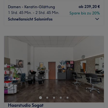
ab
239,20 €
Damen - Keratin-Glättung
1 Std. 45 Min. - 2 Std. 45 Min.
Spare bis zu 20%
Schnellansicht Saloninfos
Montag
10:00
–
18:00
Dienstag
10:00
–
19:00
Mittwoch
10:00
–
19:00
Donnerstag
10:00
–
19:00
Freitag
10:00
–
19:00
Samstag
10:00
–
18:00
Sonntag
Geschlossen
Möchtest du mal wieder etwas Gutes für dich tun? Dann
statte dem Salon Profi Hair Düsseldorf in der Bismarck
Straße einen Besuch ab. Ob neuer Haarschnitt,
Verlängerungen oder Microblading, für jeden ist das
Passende dabei. Auch für dich! Also worauf wartest du
Haarstudio Sogat
noch? Buche deinen persönlichen Wunschtermin online