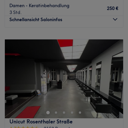
Damen - Keratinbehandlung
250 €
3 Std.
Schnellansicht Saloninfos
Montag
11:00
–
18:00
Dienstag
11:00
–
18:00
Mittwoch
11:00
–
18:00
Donnerstag
11:00
–
18:00
Freitag
11:00
–
18:00
Samstag
11:00
–
18:00
Sonntag
Geschlossen
Almaha Beauty Saloon in Berlin, Grunewald ist ein Ort,
an dem jedes Detail zählt. Hier werden Looks kreiert, die
die natürliche Schönheit und Individualität der
Kund:innen unterstreichen. Gearbeitet wird ausschließlich
mit professioneller Haarpflege, die individuell auf dein
Unicut Rosenthaler Straße
Haar abgestimmt wird - damit es gesund, glänzend und