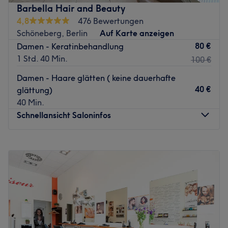
einen einfachen Haarschnitt - hier wird dein Haar mit viel
Barbella Hair and Beauty
Liebe und Können ganz nach deinen Wünschen frisiert.
4,8
476 Bewertungen
Komm vorbei und freu dich auf deinen neuen Look.
Schöneberg, Berlin
Auf Karte anzeigen
Nächste öffentliche Verkehrsmittel:
80 €
Damen - Keratinbehandlung
In nur wenigen Schritten erreichst du die Straßenbahn-
1 Std. 40 Min.
100 €
und Bushaltestelle Pankow Kirche.
Damen - Haare glätten ( keine dauerhafte
Das Team:
40 €
glättung)
Das herzliche Team kennt dank ständiger Weiterbildung
40 Min.
die neuesten Trends und Methoden und schenkt dir
Schnellansicht Saloninfos
deinen individuellen Traumlook. Im Salon wird neben
Deutsch auch Englisch, Russisch und Türkisch gesprochen.
Montag
Geschlossen
Was uns an dem Salon gefällt:
Dienstag
10:00
–
17:00
Atmosphäre: Einladend, schön, modern.
Mittwoch
10:00
–
17:00
Expertise: Haarschnitte, Colorationen, Bartstyling.
Donnerstag
10:00
–
17:00
Extras: Kostenlose Getränke, kinderfreundlich,
Freitag
10:00
–
17:00
kostenpflichtige Parkplätze vor Ort. KEINE Kartenzahlung
Samstag
10:00
–
16:00
vor Ort, nur Barzahlung
Sonntag
Geschlossen
Zurück zur Salonansicht