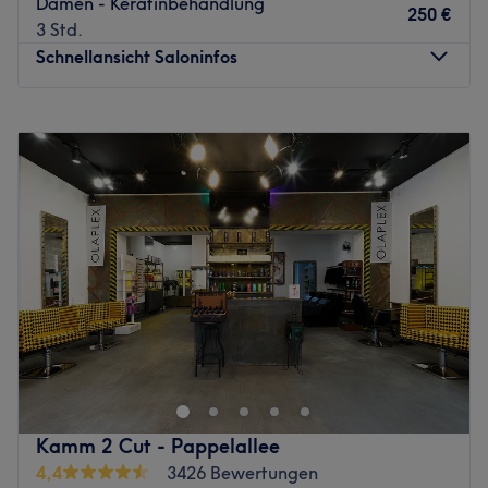
Damen - Keratinbehandlung
250 €
3 Std.
Schnellansicht Saloninfos
Montag
11:00
–
18:00
Dienstag
11:00
–
18:00
Mittwoch
11:00
–
18:00
Donnerstag
11:00
–
18:00
Freitag
11:00
–
18:00
Samstag
11:00
–
18:00
Sonntag
Geschlossen
Almaha Beauty Saloon in Berlin, Grunewald ist ein Ort,
an dem jedes Detail zählt. Hier werden Looks kreiert, die
die natürliche Schönheit und Individualität der
Kund:innen unterstreichen. Gearbeitet wird ausschließlich
mit professioneller Haarpflege, die individuell auf dein
Kamm 2 Cut - Pappelallee
Haar abgestimmt wird - damit es gesund, glänzend und
4,4
3426 Bewertungen
gepflegt bleibt.