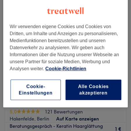
damen - brasilianische keratin-glättung in der Nähe von Spandau
Altstadt, Berlin
Wir verwenden eigene Cookies und Cookies von
Dritten, um Inhalte und Anzeigen zu personalisieren,
Medienfunktionen bereitzustellen und unseren
Datenverkehr zu analysieren. Wir geben auch
Informationen über die Nutzung unserer Webseite an
unsere Partner für soziale Medien, Werbung und
Analysen weiter.
Cookie-Richtlinien
Cookie-
Alle Cookies
Einstellungen
akzeptieren
Beauty By Tavan Master of Keratin &
Cosmetic
5,0
121 Bewertungen
Hakenfelde, Berlin
Auf Karte anzeigen
Beratungsgespräch - Keratin Haarglättung
1 €