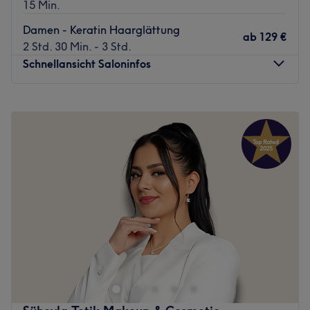
15 Min.
Damen - Keratin Haarglättung
ab
129 €
2 Std. 30 Min. - 3 Std.
Schnellansicht Saloninfos
Montag
09:00
–
15:30
Dienstag
09:00
–
15:30
Mittwoch
09:00
–
15:30
Donnerstag
09:00
–
15:30
Freitag
09:00
–
18:00
Samstag
09:00
–
18:00
Sonntag
Geschlossen
Bei Beauty By Tavan in Berlin-Spandau erwarten dich
fabelhafte Kosmetikbehandlungen. Von Keratin-
Haarglättung über Laser-Haarentfernung bis hin zu
erfrischenden Gesichtsbehandlungen ist hier bestimmt
auch das richtige Angebot für dich dabei. Privatsphäre,