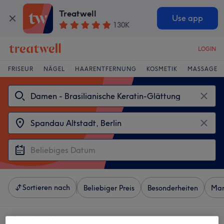
Treatwell
Use app
130K
LOGIN
FRISEUR
NÄGEL
HAARENTFERNUNG
KOSMETIK
MASSAGE
Sortieren nach
Beliebiger Preis
Besonderheiten
Mar
4 Salons die anbieten: