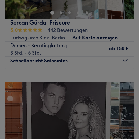
Nähe? Dann ist der Studio 101 Hair & Beauty in
Berlin, Charlottenburg wie für dich gemacht. Hier
wirst du verwöhnt und deine individuelle
Sercan Gürdal Friseure
Wunschfrisur wird mit passender Beratung
5,0
442 Bewertungen
gefunden.
Ludwigkirch Kiez, Berlin
Auf Karte anzeigen
Nächste öffentliche Verkehrsmittel:
Damen - Keratinglättung
ab
150 €
Direkt bei der Station Zoologischer Garten und
3 Std. - 5 Std.
Bayreuther Straße.
Schnellansicht Saloninfos
Das Team:
unser Team besteht aus talentierten und
kreativen Friseurinnen, die mit Leidenschaft und Präzision
Montag
09:30
–
18:00
arbeiten. Jeder von uns bringt individuelle Expertise mit ,
Dienstag
09:30
–
18:00
sei es im Bereich Schnitt, Farbe oder Styling. Wir legen
Mittwoch
09:30
–
18:00
großen Wert auf eine persönliche Beratung und darauf,
Donnerstag
09:30
–
18:00
dass sich unsere Kund:innen bei uns rundum wohlfühlen.
Freitag
09:30
–
18:00
Mit neuesten Techniken und hochwertigen Produkten
Samstag
Geschlossen
sorgen wir dafür, dass jeder Besuch bei uns zu einem
Sonntag
Geschlossen
entspannten und einzigartigen Erlebnis wird. Und seid
neuesten bieten wir auch Permanent Make-up,Wimpern
Bist du gelangweilt von deinen Haaren und brauchst eine