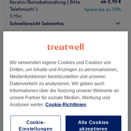
ab
0,90 €
Keratin/Botoxbehandlung ( Bitte
Telefonisch! )
Spare bis zu 10%
5 Min.
Schnellansicht Saloninfos
Montag
11:00
–
18:00
Dienstag
12:00
–
19:00
Mittwoch
Geschlossen
Donnerstag
12:00
–
19:00
Wir verwenden eigene Cookies und Cookies von
Freitag
11:00
–
18:00
Dritten, um Inhalte und Anzeigen zu personalisieren,
Samstag
10:00
–
17:00
Medienfunktionen bereitzustellen und unseren
Sonntag
Geschlossen
Datenverkehr zu analysieren. Wir geben auch
Informationen über die Nutzung unserer Webseite an
Lust auf tolle Haarschnitte und moderne Farben? Komm
unsere Partner für soziale Medien, Werbung und
im Salon Lilian Hairartist in Berlin-Schöneberg vorbei und
Analysen weiter.
Cookie-Richtlinien
suche dir aus dem vielfältigen Angebot das Passende für
dich heraus.
Cookie-
Alle Cookies
Nächste öffentliche Verkehrsmittel:
maske berlin
Einstellungen
akzeptieren