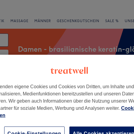
IK
MASSAGE
MÄNNER
GESCHENKGUTSCHEIN
SALE %
UNS
Damen - brasilianische keratin-gl
rheiten
Marken
Salons
Expressangebote
Bewertung
enden eigene Cookies und Cookies von Dritten, um Inhalte un
nalisieren, Medienfunktionen bereitzustellen und unseren Date
ren. Wir geben auch Informationen über die Nutzung unserer W
atin-glättung in Augsburg
artner für soziale Medien, Werbung und Analysen weiter.
Cooki
ien
+
le Friseur & Tattoo
153 Bewertungen
−
adt, Augsburg
Cookie-Einstellungen
Alle Cookies akzeptiere