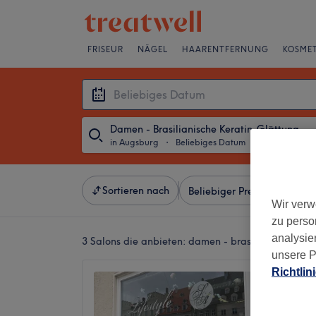
FRISEUR
NÄGEL
HAARENTFERNUNG
KOSMET
Damen - Brasilianische Keratin-Glättung
in Augsburg
・
Beliebiges Datum
Sortieren nach
Beliebiger Preis
Besonde
Wir verw
zu perso
analysie
3 Salons die anbieten:
damen - brasilianische ker
unsere P
Richtlin
Lifesty
4,8
Innenst