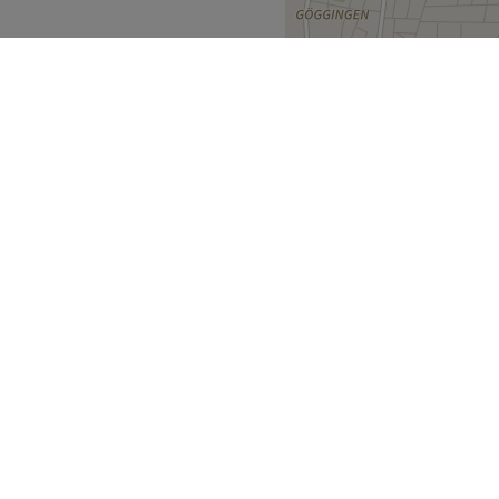
e Colorationen oder
s steht Ihre persönliche
uf Sie abgestimmt.
essionell
tsbehandlungen
e Produkte
ern
Augsburg
>
Zurück zur Salonansicht
ecke
Geschäftspartner
ment Guide
Partner werden
Blog
Treatwell Connect Help Center
ell Geschenkgutschein
Treatwell Pro Help Center
etter Anmeldung