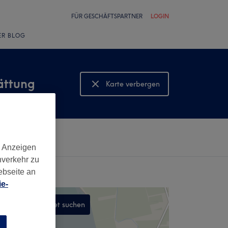
FÜR GESCHÄFTSPARTNER
LOGIN
ER BLOG
ättung
Karte verbergen
Karte anzeigen
d Anzeigen
nverkehr zu
ebseite an
e-
In diesem Gebiet suchen
,
n