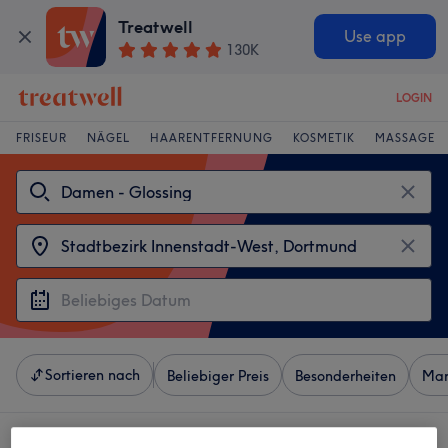
Treatwell
Use app
130K
LOGIN
FRISEUR
NÄGEL
HAARENTFERNUNG
KOSMETIK
MASSAGE
Sortieren nach
Beliebiger Preis
Besonderheiten
Mar
4 Salons die anbieten: