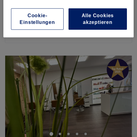
Damen - Glossing & Föhnen
ab
60 €
1 Std. 5 Min. - 1 Std. 15 Min.
Cookie-
Alle Cookies
Damen - Glossing, Schnitt & Föhnen
ab
80 €
Einstellungen
akzeptieren
1 Std. 15 Min. - 1 Std. 30 Min.
Schnellansicht Saloninfos
Montag
09:00
–
19:00
Dienstag
09:00
–
19:00
Mittwoch
09:00
–
20:00
Donnerstag
09:00
–
20:00
Freitag
09:00
–
20:00
Samstag
09:00
–
16:00
Sonntag
Geschlossen
Das Team von Luis Haarstudio in München, Bogenhausen
hat sich ein klares Ziel gesetzt: die Kunden zu verwöhnen
und ihnen zur individuellen Wunschfrisur zu verhelfen.
Den Wunschtermin für dieses Erlebnis ganz einfach online