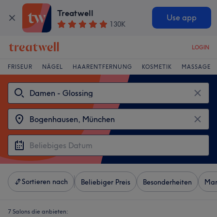
Treatwell
Use app
130K
LOGIN
FRISEUR
NÄGEL
HAARENTFERNUNG
KOSMETIK
MASSAGE
Sortieren nach
Beliebiger Preis
Besonderheiten
Mar
7 Salons die anbieten: