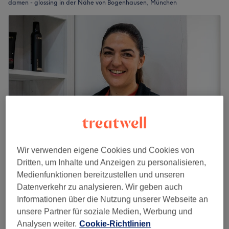
damen - glossing in der Nähe von Bogenhausen, München
Wir verwenden eigene Cookies und Cookies von
Luis Haarstudio München
Dritten, um Inhalte und Anzeigen zu personalisieren,
4,9
1397 Bewertungen
Medienfunktionen bereitzustellen und unseren
Bogenhausen, München
Auf Karte anzeigen
Datenverkehr zu analysieren. Wir geben auch
Informationen über die Nutzung unserer Webseite an
Damen - Glossing
35 €
unsere Partner für soziale Medien, Werbung und
30 Min.
Analysen weiter.
Cookie-Richtlinien