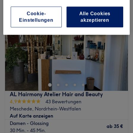
damen - glossing in Meschede, Nordrhein-Westfalen
Cookie-
Alle Cookies
Einstellungen
akzeptieren
AL Hairmony Atelier Hair and Beauty
4,9
43 Bewertungen
Meschede, Nordrhein-Westfalen
Auf Karte anzeigen
Damen - Glossing
ab
35 €
30 Min. - 45 Min.