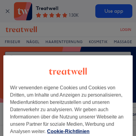
Treatwell
Use app
130K
LOGIN
FRISEUR
NÄGEL
HAARENTFERNUNG
KOSMETIK
MASSAGE
Wir verwenden eigene Cookies und Cookies von
Dritten, um Inhalte und Anzeigen zu personalisieren,
Medienfunktionen bereitzustellen und unseren
Datenverkehr zu analysieren. Wir geben auch
Sortieren nach
Beliebiger Preis
Besonderheiten
Mar
Informationen über die Nutzung unserer Webseite an
unsere Partner für soziale Medien, Werbung und
Analysen weiter.
Cookie-Richtlinien
Ein Salon, der anbietet: