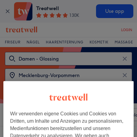
Treatwell
Use app
130K
LOGIN
FRISEUR
NÄGEL
HAARENTFERNUNG
KOSMETIK
MASSAGE
Wir verwenden eigene Cookies und Cookies von
Sortieren nach
Beliebiger Preis
Besonderheiten
Sal
Dritten, um Inhalte und Anzeigen zu personalisieren,
Medienfunktionen bereitzustellen und unseren
2 Salons die anbieten:
damen - glossing in Mecklenburg-Vorpommern
Datenverkehr zu analysieren. Wir geben auch