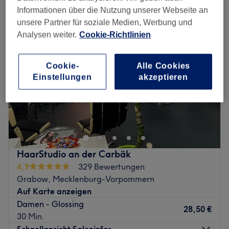
Informationen über die Nutzung unserer Webseite an
unsere Partner für soziale Medien, Werbung und
Analysen weiter.
Cookie-Richtlinien
Cookie-
Alle Cookies
Einstellungen
akzeptieren
HaarStudio an der Carbäk
4,9
329 Bewertungen
Grabow, Mecklenburg-Vorpommern
Auf Karte anzeigen
Damen - Glossing
28,50 €
30 Min.
Schnellansicht Saloninfos