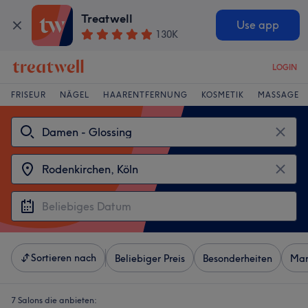
Treatwell
Use app
130K
LOGIN
FRISEUR
NÄGEL
HAARENTFERNUNG
KOSMETIK
MASSAGE
Sortieren nach
Beliebiger Preis
Besonderheiten
Mar
7 Salons die anbieten: