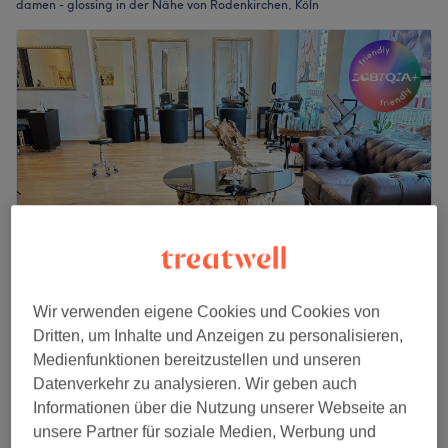
damen - glossing in der Nähe von Rodenkirchen, Köln
Wir verwenden eigene Cookies und Cookies von
Paris Chic
Dritten, um Inhalte und Anzeigen zu personalisieren,
4,9
71 Bewertungen
Medienfunktionen bereitzustellen und unseren
Marienburg, Köln
Auf Karte anzeigen
Datenverkehr zu analysieren. Wir geben auch
Damen - Glossing
ab
40 €
Informationen über die Nutzung unserer Webseite an
55 Min.
unsere Partner für soziale Medien, Werbung und
Schnellansicht Saloninfos