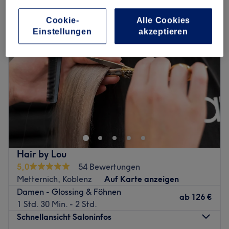
Cookie-
Alle Cookies
Einstellungen
akzeptieren
Hair by Lou
5,0
54 Bewertungen
Metternich, Koblenz
Auf Karte anzeigen
Damen - Glossing & Föhnen
ab
126 €
1 Std. 30 Min. - 2 Std.
Schnellansicht Saloninfos