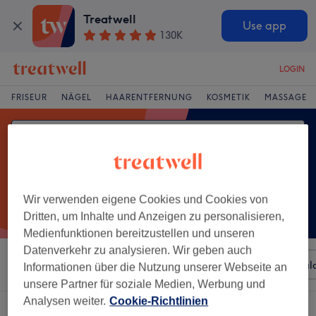
Treatwell
Use app
130K
LOGIN
FRISEUR
NÄGEL
HAARENTFERNUNG
KOSMETIK
MASSAGE
Wir verwenden eigene Cookies und Cookies von
Dritten, um Inhalte und Anzeigen zu personalisieren,
Medienfunktionen bereitzustellen und unseren
Datenverkehr zu analysieren. Wir geben auch
Sortieren nach
Beliebiger Preis
Besonderheiten
Sal
Informationen über die Nutzung unserer Webseite an
unsere Partner für soziale Medien, Werbung und
Analysen weiter.
Cookie-Richtlinien
Ein Salon, der anbietet:
damen - glossing in Koblenz