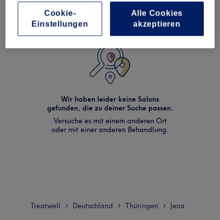
Cookie-
Alle Cookies
Einstellungen
akzeptieren
Wir haben leider keine Salons
gefunden, die zu deiner Suche passen.
Versuche es mit einem anderen Ort
oder mit einer anderen Behandlung.
Treatwell
Deutschland
Thüringen
Jena
>
>
>