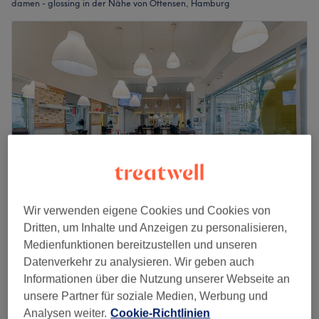
damen - glossing in der Nähe von Ottensen, Hamburg
Wir verwenden eigene Cookies und Cookies von
Hair Image Altona
Dritten, um Inhalte und Anzeigen zu personalisieren,
4,2
463 Bewertungen
Medienfunktionen bereitzustellen und unseren
Altona Bahnhof, Hamburg
Auf Karte anzeigen
Datenverkehr zu analysieren. Wir geben auch
29 €
Damen - Glossing |Tönung ab
Informationen über die Nutzung unserer Webseite an
1 Std.
unsere Partner für soziale Medien, Werbung und
35 €
Analysen weiter.
Cookie-Richtlinien
Schnellansicht Saloninfos