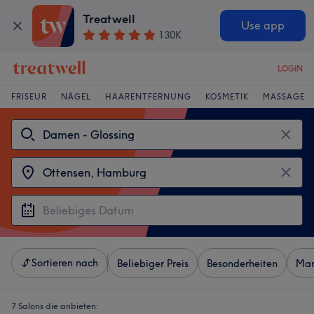
Treatwell
Use app
130K
LOGIN
FRISEUR
NÄGEL
HAARENTFERNUNG
KOSMETIK
MASSAGE
Sortieren nach
Beliebiger Preis
Besonderheiten
Mar
7 Salons die anbieten: