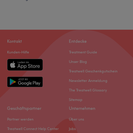
Donnerstag
12:00
–
20:00
Freitag
10:00
–
18:00
Samstag
10:00
–
16:00
Sonntag
Geschlossen
Besonderheiten
Kontakt
Entdecke
TERMINE auch AUSSERHALB der ÖFFNUNGSZEITEN
Kunden-Hilfe
Treatment Guide
möglich Tel./ Whatsapp 0160 75 48 400
Unser Blog
Allgemein
Treatwell Geschenkgutschein
Haustiere erlaubt
Newsletter Anmeldung
Getränke
The Treatwell Glossary
kostenlose Getränke
Sitemap
Sprachen
Geschäftspartner
Unternehmen
Deutsch
Partner werden
Über uns
Beschreibung
Treatwell Connect Help Center
Jobs