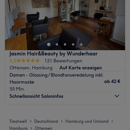
Samstag
09:00
–
16:00
erreichbar.
Sonntag
Geschlossen
Zurück zur Salonansicht
Zurück zur Salonansicht
Jasmin Hair&Beauty by Wunderhaar
5,0
121 Bewertungen
Ottensen, Hamburg
Auf Karte anzeigen
Damen - Glossing/ Blondtonveredelung inkl.
ab
42 €
Haarmaske
55 Min.
Schnellansicht Saloninfos
Montag
Geschlossen
Dienstag
11:00
–
17:00
Treatwell
Deutschland
Hamburg und Umland
>
>
>
Mittwoch
10:00
–
18:00
Hamburg
Ottensen
>