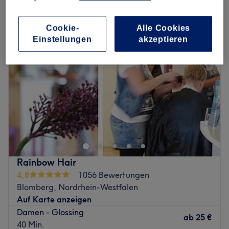
damen - glossing in Blomberg, Nordrhein-Westfalen
Cookie-
Alle Cookies
Einstellungen
akzeptieren
Rainbow Hair
4,8
1056 Bewertungen
Blomberg, Nordrhein-Westfalen
Auf Karte anzeigen
Damen - Glossing
ab
25 €
40 Min.