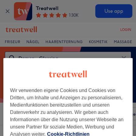
Treatwell
Use app
130K
LOGIN
FRISEUR
NÄGEL
HAARENTFERNUNG
KOSMETIK
MASSAGE
Wir verwenden eigene Cookies und Cookies von
Dritten, um Inhalte und Anzeigen zu personalisieren,
Medienfunktionen bereitzustellen und unseren
Datenverkehr zu analysieren. Wir geben auch
Sortieren nach
Beliebiger Preis
Salons
Expressange
Informationen über die Nutzung unserer Webseite an
unsere Partner für soziale Medien, Werbung und
Ein Salon, der anbietet:
Analysen weiter.
Cookie-Richtlinien