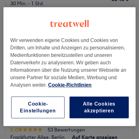
30 Min. - 1 Std.
Schnellansicht Saloninfos
Montag
09:00
–
19:00
Dienstag
09:00
–
19:00
Wir verwenden eigene Cookies und Cookies von
Mittwoch
09:00
–
19:00
Dritten, um Inhalte und Anzeigen zu personalisieren,
Donnerstag
09:00
–
19:00
Medienfunktionen bereitzustellen und unseren
Freitag
09:00
–
19:00
Datenverkehr zu analysieren. Wir geben auch
Samstag
09:00
–
19:00
Informationen über die Nutzung unserer Webseite an
Sonntag
Geschlossen
unsere Partner für soziale Medien, Werbung und
Analysen weiter.
Cookie-Richtlinien
Einmal hier gewesen, willst du nie wieder jemand anders
an deine Haare lassen - Sei Schön in Berlin,
Friedrichshain ist das Ziel deiner Reise auf der Suche
Cookie-
Alle Cookies
nach dem perfekten Friseur. Hier erwartet dich eine
Einstellungen
akzeptieren
originelle Kombination aus europäischem
Profi Hairstyle
Friseurmeisterbetrieb und orientalischem Barbershop.
5,0
53 Bewertungen
Nächste öffentliche Verkehrsmittel:
Frankfurter Allee, Berlin
Auf Karte anzeigen