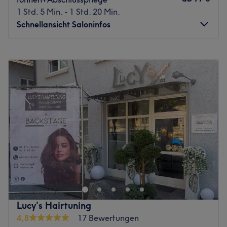
1 Std. 5 Min. - 1 Std. 20 Min.
Schnellansicht Saloninfos
Montag
Geschlossen
Dienstag
08:00
–
18:00
Mittwoch
08:00
–
18:00
Donnerstag
08:00
–
18:00
Freitag
08:00
–
18:00
Samstag
Geschlossen
Sonntag
Geschlossen
Willkommen bei Jettenburger Frisurenmeisterei by
Christine Huiss in Kusterdingen, ein wahrer Geheimtipp
für alle die auf der Suche nach vielfältigen
Friseurdienstleistungen sind. Für Herren gibt es hier auch
professionelle Colorationen. Überzeuge dich selbst und
Lucy's Hairtuning
buche deinen Termin direkt und unkompliziert über die
4,8
17 Bewertungen
Treatwell-App mit sofortiger Buchungsbestätigung.