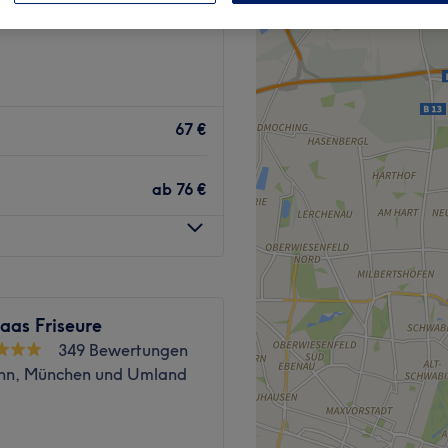
bachviertel, München
67 €
ab
76 €
aas Friseure
349 Bewertungen
nn, München und Umland