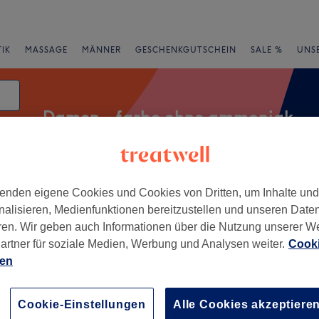
IK
MASSAGE
MÄNNER
GESCHENKGUTSCHEIN
SALE %
UNS
Damen - farbe ohne ammoniak
enden eigene Cookies und Cookies von Dritten, um Inhalte un
rheiten
Salons
Expressangebote
Bewertung
nalisieren, Medienfunktionen bereitzustellen und unseren Date
ren. Wir geben auch Informationen über die Nutzung unserer W
iak in München Postal Areas
artner für soziale Medien, Werbung und Analysen weiter.
Cooki
ien
+
sters&Beauty
−
Cookie-Einstellungen
Alle Cookies akzeptiere
wertungen