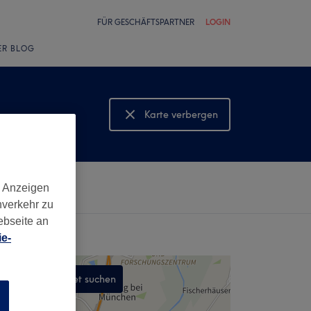
FÜR GESCHÄFTSPARTNER
LOGIN
ER BLOG
Karte verbergen
Karte anzeigen
d Anzeigen
nverkehr zu
ebseite an
e-
In diesem Gebiet suchen
n
,