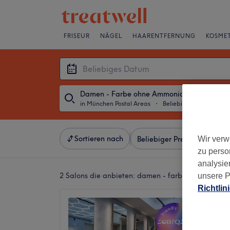
FRISEUR
NÄGEL
HAARENTFERNUNG
KOSMET
Damen - Farbe ohne Ammoniak
in München Postal Areas
・
Beliebiges Datum
Sortieren nach
Wir verw
Beliebiger Preis
Besonde
zu perso
analysie
2 Salons die anbieten:
damen - farbe ohne ammon
unsere P
Richtlin
Headma
4,9
1298 Be