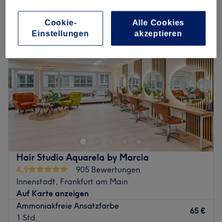
damen - farbe ohne ammoniak in Innenstadt I, Frankfurt am Main
Cookie-
Alle Cookies
Einstellungen
akzeptieren
Hair Studio Aquarela by Marcia
4,9
905 Bewertungen
Innenstadt, Frankfurt am Main
Auf Karte anzeigen
Ammoniakfreie Ansatzfarbe
65 €
1 Std.