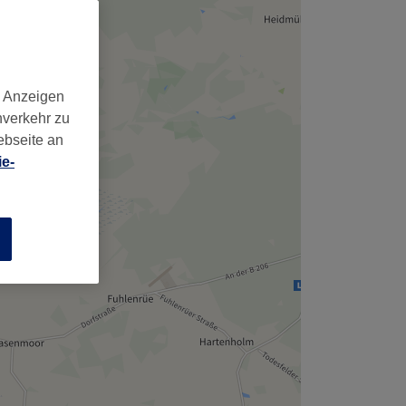
,
d Anzeigen
nverkehr zu
ebseite an
e-
n