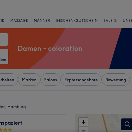
IK
MASSAGE
MÄNNER
GESCHENKGUTSCHEIN
SALE %
UNS
Damen - coloration
atum
rheiten
Marken
Salons
Expressangebote
Bewertung
tier, Hamburg
+
nspaziert
−