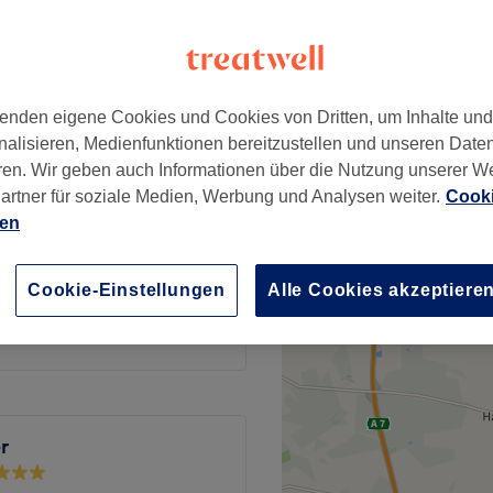
wertungen
lde, Hamburg
enden eigene Cookies und Cookies von Dritten, um Inhalte un
nalisieren, Medienfunktionen bereitzustellen und unseren Date
n 30 Min. | EWZ 30 Min.
50 €
ren. Wir geben auch Informationen über die Nutzung unserer W
artner für soziale Medien, Werbung und Analysen weiter.
Cooki
ien
50 €
Cookie-Einstellungen
Alle Cookies akzeptiere
25 €
er