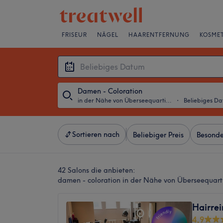
FRISEUR
NÄGEL
HAARENTFERNUNG
KOSMET
Damen - Coloration
in der Nähe von Überseequartier, Hamburg
・
Beliebiges D
Sortieren nach
Beliebiger Preis
Besonde
42 Salons die anbieten:
damen - coloration in der Nähe von Überseequar
Hairrei
4,9