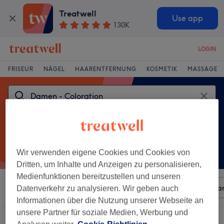
Treatwell
Use app
130K
LOGIN
FRISEUR
NÄGEL
HAARENTFERNUNG
KOSMETIK
MASSAGE
Wir verwenden eigene Cookies und Cookies von
Dritten, um Inhalte und Anzeigen zu personalisieren,
Medienfunktionen bereitzustellen und unseren
Sortieren nach
Beliebiger Preis
Besonderheiten
Mar
Datenverkehr zu analysieren. Wir geben auch
Informationen über die Nutzung unserer Webseite an
unsere Partner für soziale Medien, Werbung und
Ein Salon, der anbietet:
damen - coloration in Stadtbezirk VII, Essen