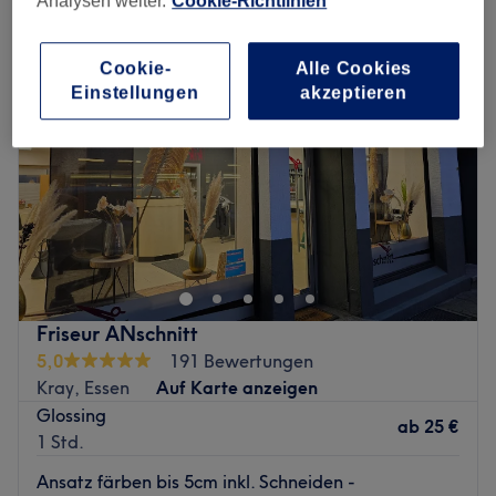
Analysen weiter.
Cookie-Richtlinien
Cookie-
Alle Cookies
Einstellungen
akzeptieren
Friseur ANschnitt
5,0
191 Bewertungen
Kray, Essen
Auf Karte anzeigen
Glossing
ab
25 €
1 Std.
Ansatz färben bis 5cm inkl. Schneiden -