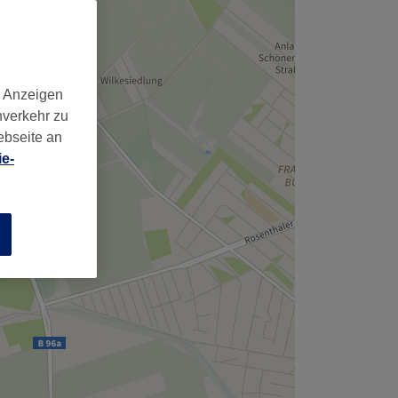
d Anzeigen
nverkehr zu
ebseite an
e-
n