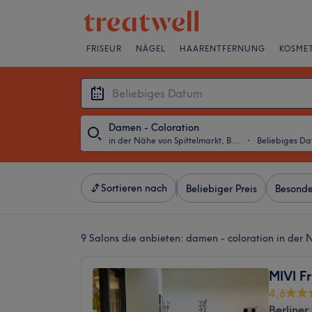
FRISEUR
NÄGEL
HAARENTFERNUNG
KOSMET
Damen - Coloration
in der Nähe von Spittelmarkt, Berlin
・
Beliebiges D
Sortieren nach
Beliebiger Preis
Besonde
9 Salons die anbieten:
damen - coloration in der N
MIVI Fr
4,6
Berliner