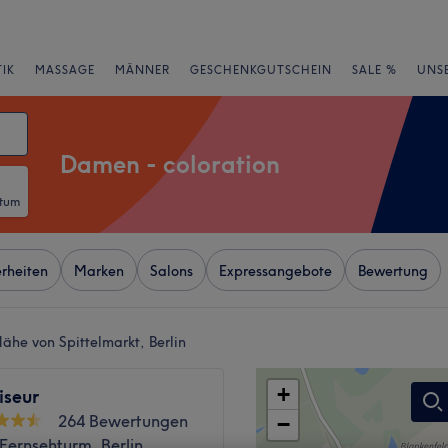
IK
MASSAGE
MÄNNER
GESCHENKGUTSCHEIN
SALE %
UNS
Damen - coloration
atum
rheiten
Marken
Salons
Expressangebote
Bewertung
ähe von Spittelmarkt, Berlin
+
iseur
264 Bewertungen
−
 Fernsehturm, Berlin