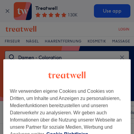
Treatwell
Use app
130K
LOGIN
FRISEUR
NÄGEL
HAARENTFERNUNG
KOSMETIK
MASSAGE
Wir verwenden eigene Cookies und Cookies von
Dritten, um Inhalte und Anzeigen zu personalisieren,
Medienfunktionen bereitzustellen und unseren
Sortieren nach
Beliebiger Preis
Besonderheiten
Sal
Datenverkehr zu analysieren. Wir geben auch
Informationen über die Nutzung unserer Webseite an
unsere Partner für soziale Medien, Werbung und
Ein Salon, der anbietet:
damen - coloration in Nordost, Ingolstadt