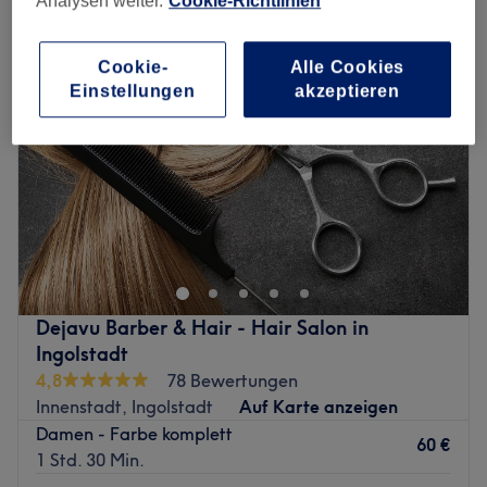
Analysen weiter.
Cookie-Richtlinien
Cookie-
Alle Cookies
Einstellungen
akzeptieren
Dejavu Barber & Hair - Hair Salon in
Ingolstadt
4,8
78 Bewertungen
Innenstadt, Ingolstadt
Auf Karte anzeigen
Damen - Farbe komplett
60 €
1 Std. 30 Min.