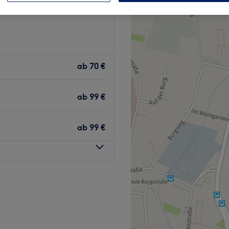
ab
70 €
ab
99 €
ab
99 €