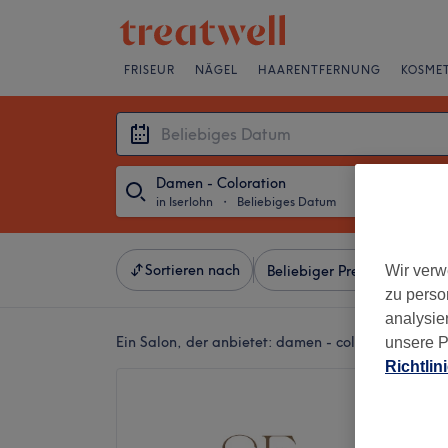
FRISEUR
NÄGEL
HAARENTFERNUNG
KOSMET
Damen - Coloration
in Iserlohn
・
Beliebiges Datum
Sortieren nach
Wir verw
Beliebiger Preis
Besonde
zu perso
analysie
Ein Salon, der anbietet:
damen - coloration in Iser
unsere P
Richtlin
Salon E
4,8
Iserlohn