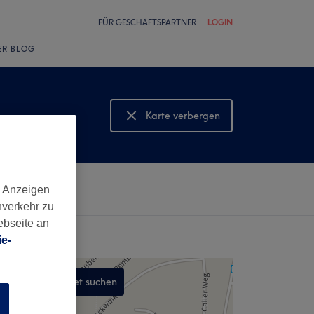
FÜR GESCHÄFTSPARTNER
LOGIN
ER BLOG
Karte verbergen
Karte anzeigen
d Anzeigen
nverkehr zu
ebseite an
e-
In diesem Gebiet suchen
n
,