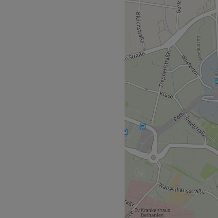
lohn, deiner Top Adresse für
 Haarpflege. Egal, ob Du
z Neues ausprobieren
 tun, damit Du den Salon mit
er verlässt.
sich der Bahnhof Iserlohn.
Dir mit ihrer freundlichen
ohl zu fühlen. In diesem
e hohe Professionalität und
 Sie sind immer auf dem
rends in der Welt der