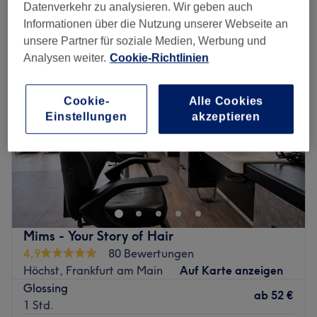
damen - coloration in der Nähe von Höchster Altstadt, Frankfurt am
Datenverkehr zu analysieren. Wir geben auch
Main
Informationen über die Nutzung unserer Webseite an
unsere Partner für soziale Medien, Werbung und
Analysen weiter.
Cookie-Richtlinien
Cookie-
Alle Cookies
Einstellungen
akzeptieren
Mims - Your Story of Hair
4,9
80 Bewertungen
Höchst, Frankfurt am Main
Auf Karte anzeigen
Glossing
ab
52 €
1 Std.