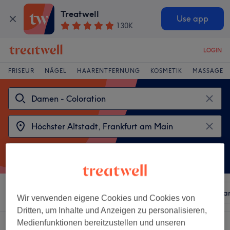
Treatwell
Use app
130K
LOGIN
FRISEUR
NÄGEL
HAARENTFERNUNG
KOSMETIK
MASSAGE
Sortieren nach
Beliebiger Preis
Besonderheiten
Mar
Wir verwenden eigene Cookies und Cookies von
Dritten, um Inhalte und Anzeigen zu personalisieren,
Medienfunktionen bereitzustellen und unseren
2 Salons die anbieten: