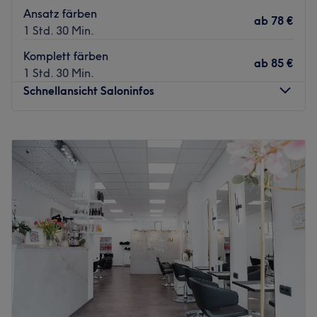
Ansatz färben
ab
78 €
1 Std. 30 Min.
Komplett färben
ab
85 €
1 Std. 30 Min.
Schnellansicht Saloninfos
Montag
Geschlossen
Dienstag
10:00
–
18:00
Mittwoch
10:00
–
18:00
Donnerstag
10:00
–
18:00
Freitag
09:00
–
19:00
Samstag
09:00
–
15:00
Sonntag
Geschlossen
Der Salon Mims Your Story of Hair in Frankfurt Höchst
steht für exzellente Haarschneidekunst und kreative
Farbgestaltung mit einem anspruchsvollen, persönlichen
Ansatz. In einem modernen und stilvollen Ambiente lädt