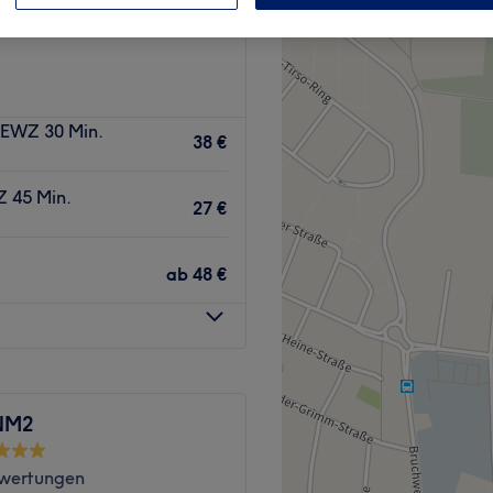
| EWZ 30 Min.
38 €
Z 45 Min.
27 €
ab
48 €
NM2
wertungen