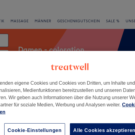
IK
MASSAGE
MÄNNER
GESCHENKGUTSCHEIN
SALE %
UNS
Damen - coloration
rheiten
Marken
Salons
Expressangebote
Bewertung
enden eigene Cookies und Cookies von Dritten, um Inhalte un
nalisieren, Medienfunktionen bereitzustellen und unseren Date
ren. Wir geben auch Informationen über die Nutzung unserer W
ss-Umstadt, Hessen
artner für soziale Medien, Werbung und Analysen weiter.
Cooki
ien
+
acht by Alann
51 Bewertungen
−
Cookie-Einstellungen
Alle Cookies akzeptiere
mstadt, Hessen