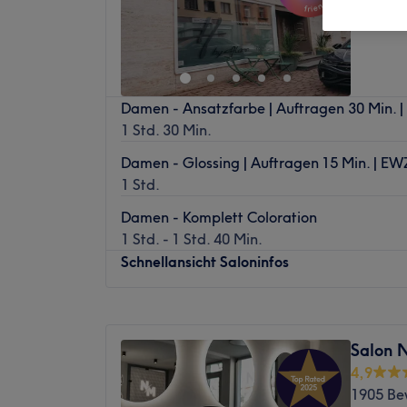
Damen - Ansatzfarbe | Auftragen 30 Min. 
1 Std. 30 Min.
Damen - Glossing | Auftragen 15 Min. | EW
1 Std.
Damen - Komplett Coloration
1 Std. - 1 Std. 40 Min.
Schnellansicht Saloninfos
Montag
Geschlossen
Dienstag
10:00
–
19:00
Salon 
Mittwoch
10:00
–
19:00
4,9
Donnerstag
10:00
–
19:00
1905 Be
Freitag
10:00
–
20:00