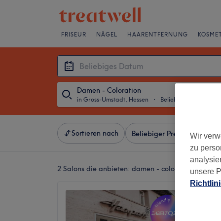
FRISEUR
NÄGEL
HAARENTFERNUNG
KOSMET
Damen - Coloration
in Gross-Umstadt, Hessen
・
Beliebiges Datum
Sortieren nach
Beliebiger Preis
Besonde
Wir verw
zu perso
analysie
2 Salons die anbieten:
damen - coloration in Gro
unsere P
Richtlin
Haarpr
4,8
Gross-U