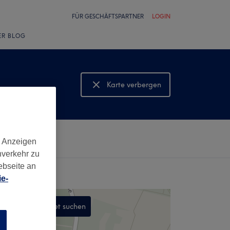
FÜR GESCHÄFTSPARTNER
LOGIN
ER BLOG
Karte verbergen
Karte anzeigen
d Anzeigen
nverkehr zu
ebseite an
e-
In diesem Gebiet suchen
,
n