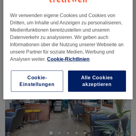
Damen - Ansatzfarbe & Föhnen
ab
94 €
1 Std. 30 Min.
Wir verwenden eigene Cookies und Cookies von
Damen - Ansatzfarbe, Schnitt & Föhnen
ab
110 €
Dritten, um Inhalte und Anzeigen zu personalisieren,
2 Std.
Medienfunktionen bereitzustellen und unseren
Schnellansicht Saloninfos
Datenverkehr zu analysieren. Wir geben auch
Informationen über die Nutzung unserer Webseite an
Montag
Geschlossen
unsere Partner für soziale Medien, Werbung und
Dienstag
09:30
–
17:00
Analysen weiter.
Cookie-Richtlinien
Mittwoch
09:30
–
17:00
Donnerstag
09:30
–
17:00
Cookie-
Alle Cookies
Freitag
09:30
–
17:00
Einstellungen
akzeptieren
Samstag
09:00
–
14:00
Sonntag
Geschlossen
Im Friseursalon Haarmonie in Düsseldrof ist der Name
Programm. Hier dreht sich alles um tolle Haarschnitte und
stylische Farben. Deinen Wunschtermin bekommst du
einfach und bequem online oder per App mit Treatwell!