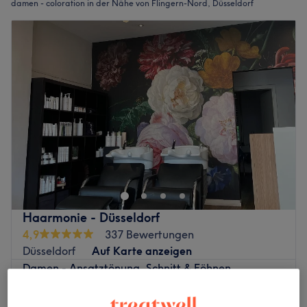
damen - coloration in der Nähe von Flingern-Nord, Düsseldorf
Haarmonie - Düsseldorf
4,9
337 Bewertungen
Düsseldorf
Auf Karte anzeigen
Damen - Ansatztönung, Schnitt & Föhnen
ab
98 €
1 Std. 30 Min. - 2 Std.