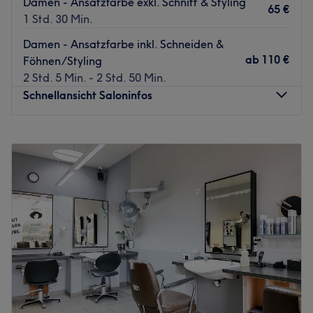
Damen - Ansatzfarbe exkl. Schnitt & Styling
65 €
1 Std. 30 Min.
Damen - Ansatzfarbe inkl. Schneiden &
ab
110 €
Föhnen/Styling
2 Std. 5 Min. - 2 Std. 50 Min.
Schnellansicht Saloninfos
Montag
10:00
–
19:00
Dienstag
10:00
–
19:00
Mittwoch
10:00
–
19:00
Donnerstag
10:00
–
19:00
Freitag
10:00
–
19:00
Samstag
10:00
–
14:00
Sonntag
Geschlossen
Willkommen bei Lege Artis Frisierkunst in Berlin-Gatow
Bei uns stehen Sie
und
Ihr Haar im Mittelpunkt.