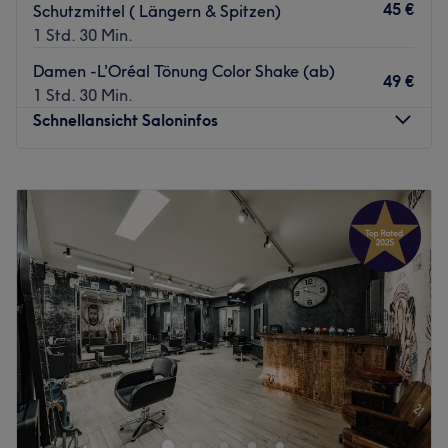
45 €
Schutzmittel ( Längern & Spitzen)
1 Std. 30 Min.
Damen -L'Oréal Tönung Color Shake (ab)
49 €
1 Std. 30 Min.
Schnellansicht Saloninfos
Montag
10:00
–
20:00
Dienstag
10:00
–
20:00
Mittwoch
10:00
–
20:00
Donnerstag
10:00
–
20:00
Freitag
10:00
–
20:00
Samstag
10:00
–
20:00
Sonntag
Geschlossen
Willkommen bei Twenty Seven Coıffeur in Berlin. In
diesem Friseursalon erwarten dich erstklassige
Behandlungen mit hochwertigen Produkten. Überzeuge
dich selbst und buche deinen Termin direkt und