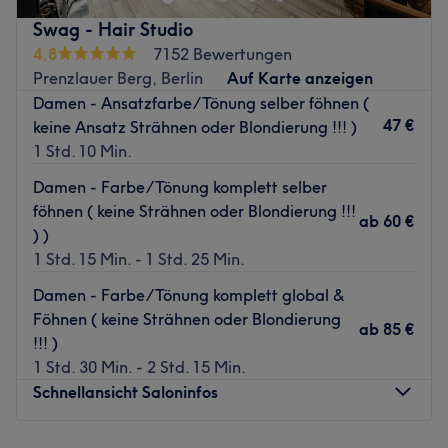
unkompliziert über die Treatwell-App.
Swag - Hair Studio
Nächste öffentliche Verkehrsmittel:
4,8
7152 Bewertungen
Prenzlauer Berg, Berlin
Auf Karte anzeigen
Nur etwa zwei Gehminuten entfernt, befindet sich die
Damen - Ansatzfarbe/Tönung selber föhnen (
Straßenbahnhaltestelle Fröbelstr.
47 €
keine Ansatz Strähnen oder Blondierung !!! )
Das Team:
1 Std. 10 Min.
In diesem Salon arbeitet ein top ausgebildetes Team. Mit
Damen - Farbe/Tönung komplett selber
ihrer Erfahrung & Expertise können sie dich umfassend
föhnen ( keine Strähnen oder Blondierung !!!
beraten und die für dich perfekt passende Behandlung
ab
60 €
) )
anbieten. Neben Deutsch kannst du auch Türkisch mit
1 Std. 15 Min. - 1 Std. 25 Min.
ihnen sprechen.
Damen - Farbe/Tönung komplett global &
Was uns an dem Salon gefällt:
Föhnen ( keine Strähnen oder Blondierung
Atmosphäre: Einladend, modern, entspannend.
ab
85 €
!!! )
Expertise: Friseur.
1 Std. 30 Min. - 2 Std. 15 Min.
Extras: Gut zu erreichen, zentral gelegen, Haustiere
Schnellansicht Saloninfos
erlaubt, kinderfreundlich, barrierefrei, kostenfreie
Getränke zu deiner Behandlung.
Montag
10:00
–
20:00