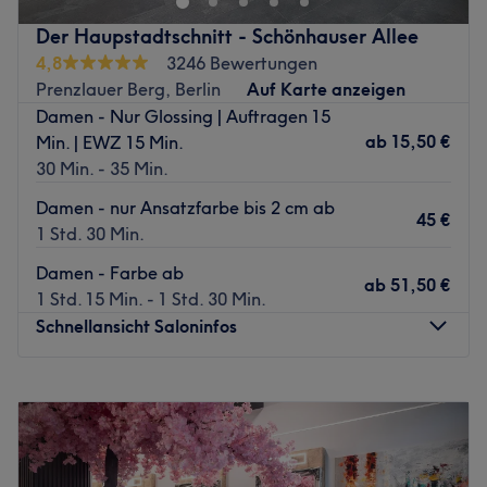
Zurück zur Salonansicht
Der Haupstadtschnitt - Schönhauser Allee
4,8
3246 Bewertungen
Prenzlauer Berg, Berlin
Auf Karte anzeigen
Damen - Nur Glossing | Auftragen 15
ab
15,50 €
Min. | EWZ 15 Min.
30 Min. - 35 Min.
Damen - nur Ansatzfarbe bis 2 cm ab
45 €
1 Std. 30 Min.
Damen - Farbe ab
ab
51,50 €
1 Std. 15 Min. - 1 Std. 30 Min.
Schnellansicht Saloninfos
Montag
09:00
–
20:00
Dienstag
09:00
–
20:00
Mittwoch
09:00
–
20:00
Donnerstag
09:00
–
20:00