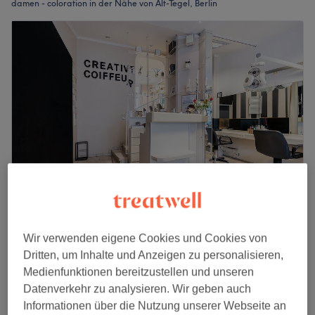
damen - coloration in der Nähe von Alt-Tegel, Berlin
Creative Coiffeur
Wir verwenden eigene Cookies und Cookies von
4,7
293 Bewertungen
Dritten, um Inhalte und Anzeigen zu personalisieren,
Tegel, Berlin
Auf Karte anzeigen
Medienfunktionen bereitzustellen und unseren
Damen - Ansatzfarbe mit Alfaparf Milano
Datenverkehr zu analysieren. Wir geben auch
ab
40 €
Nature-vegane coloration
Informationen über die Nutzung unserer Webseite an
1 Std.