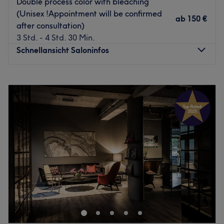
Double process color with bleaching
Das Team ist erfahren im Umgang mit allen
(Unisex !Appointment will be confirmed
Altersgruppen und sorgt mit viel Geduld und
ab
150 €
after consultation)
handwerklichem Geschick für eine entspannte
3 Std. - 4 Std. 30 Min.
Atmosphäre. Die Stylisten nehmen sich Zeit für eine
Schnellansicht Saloninfos
individuelle Beratung, damit sich jeder in der Familie
wohlfühlt.
Montag
10:00
–
20:00
Was uns an dem Salon gefällt:
Dienstag
10:00
–
20:00
Atmosphäre: Familiär, herzlich, unkompliziert.
Mittwoch
10:00
–
20:00
Expertise: Damenhaarschnitte, klassische Herren-Styles,
Donnerstag
10:00
–
20:00
kinderfreundliche Haarschnitte.
Freitag
10:00
–
20:00
Zurück zur Salonansicht
Samstag
10:00
–
18:00
Sonntag
Geschlossen
Redbedhead in Berlin-Mitte is a modern International
shared hair studio known for precise cuts and minimalist
design. Here, Japanese hair techniques meet
international trends to create looks that are individual,
stylish, and easy to wear in everyday life. A relaxed