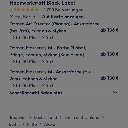
Haarwerkstatt Black Label
atmosphere and great attention to detail make every visit
4,9
1700 Bewertungen
a special experience.
Mitte, Berlin
Auf Karte anzeigen
Nearest public transport:
Damen Art Director (Gianna)- Ansatzfarbe
The Märkisches Museum subway station is just a two-
ab
136 €
(bis 2cm), Föhnen & Styling
minute walk from the salon.
1 Std. 30 Min. - 2 Std.
About Koji
Damen Masterstylist - Farbe Global,
Koji stands out for its experience, creativity, and keen
ab
130 €
Pflege, Föhnen, Styling (Kein Blond)
understanding of hair textures and trends. The stylist
1 Std. 30 Min. - 2 Std.
takes time for personal consultations and bring your
Damen Masterstylist- Ansatzfarbe (bis
wishes to life with the highest precision — professional,
ab
130 €
2cm), Föhnen & Styling
attentive, and always up to date with the latest styles.
1 Std. 30 Min. - 2 Std.
What we like about Koji:
Schnellansicht Saloninfos
Expertise: Haircuts and styling, hair coloring.
⚠︎Please contact Koji to confirm before making your
Montag
Geschlossen
booking.
Dienstag
10:00
–
19:00
Treatwell
Deutschland
Berlin und Umland
>
>
>
Zurück zur Salonansicht
Mittwoch
10:00
–
19:00
Berlin
Mitte
Alexa
>
>