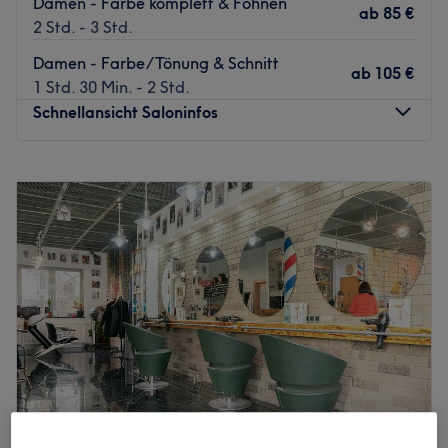
Damen - Farbe komplett & Föhnen
ab
85 €
2 Std. - 3 Std.
Damen - Farbe/Tönung & Schnitt
ab
105 €
1 Std. 30 Min. - 2 Std.
Schnellansicht Saloninfos
Montag
10:00
–
20:00
Dienstag
10:00
–
20:00
Mittwoch
10:00
–
20:00
Donnerstag
10:00
–
20:00
Freitag
10:00
–
20:00
Samstag
10:00
–
20:00
Sonntag
Geschlossen
MIVI Friseur ist ein renommierter Friseur, der sich in der
Berlin-Mitte befindet. Der Salon ist bekannt für seine
engagierte Betreuung und seinen exzellenten
Kundenservice.