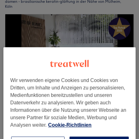
damen - brasilianische keratin-glättung in der Nähe von Mülheim,
Köln
Wir verwenden eigene Cookies und Cookies von
Dritten, um Inhalte und Anzeigen zu personalisieren,
Medienfunktionen bereitzustellen und unseren
Datenverkehr zu analysieren. Wir geben auch
ART OF BEAUTE • (bis zum 02.09 im
Informationen über die Nutzung unserer Webseite an
Urlaub)
unsere Partner für soziale Medien, Werbung und
5,0
463 Bewertungen
Analysen weiter.
Cookie-Richtlinien
Holweide, Köln
Auf Karte anzeigen
Damen - Keratinbehandlung Beratung